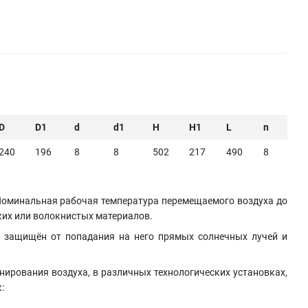
D
D1
d
d1
H
H1
L
n
240
196
8
8
502
217
490
8
 Номинальная рабочая температура перемещаемого воздуха до
пких или волокнистых материалов.
ь защищён от попадания на него прямых солнечных лучей и
нирования воздуха, в различных технологических установках,
: