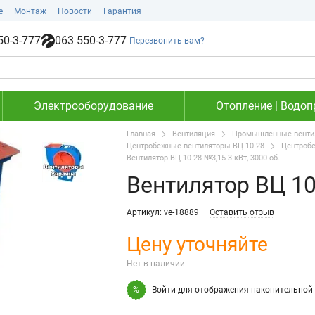
е
Монтаж
Новости
Гарантия
50-3-777
063 550-3-777
Перезвонить вам?
Электрооборудование
Отопление | Водоп
Главная
Вентиляция
Промышленные вентил
Центробежные вентиляторы ВЦ 10-28
Центробе
Вентилятор ВЦ 10-28 №3,15 3 кВт, 3000 об.
Вентилятор ВЦ 10-
Артикул: ve-18889
Оставить отзыв
Цену уточняйте
Нет в наличии
Войти
для отображения накопительной 
%