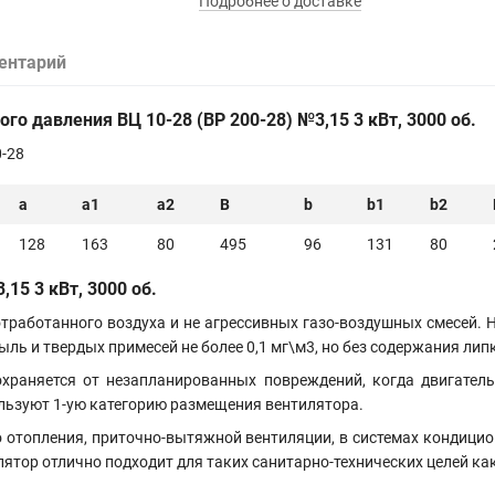
Подробнее о доставке
ентарий
кого давления
ВЦ 10-28
(ВР 200-28) №3,15 3 кВт, 3000 об
.
a
a1
a2
B
b
b1
b2
128
163
80
495
96
131
80
5 3 кВт, 3000 об.
тработанного воздуха и не агрессивных газо-воздушных смесей.
ль и твердых примесей не более 0,1 мг\м3, но без содержания ли
храняется от незапланированных повреждений, когда двигател
льзуют 1-ую категорию размещения вентилятора.
 отопления, приточно-вытяжной вентиляции, в системах кондицио
тор отлично подходит для таких санитарно-технических целей как