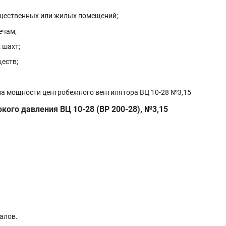
бщественных или жилых помещений;
ечам;
х шахт
;
еств;
кого давления ВЦ 10-28
(ВР 200-28), №3,15
алов.