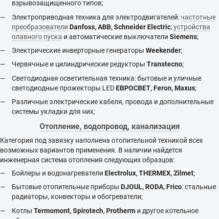
взрывозащищенного типов;
Электроприводная техника для электродвигателей:
частотные
преобразователи
Danfoss,
ABB,
Schneider Electric
;
устройства
плавного пуска
и автоматические выключатели
Siemens
;
Электрические инверторные генераторы
Weekender
;
Червячные и цилиндрические редукторы
Transtecno
;
Светодиодная осветительная техника: бытовые и уличные
светодиодные прожекторы LED
ЕВРОСВЕТ,
Feron,
Maxus
;
Различные электрические кабеля, провода и дополнительные
системы укладки для них;
Отопление, водопровод, канализация
Категория под завязку наполнена отопительной техникой всех
возможных вариантов применения. В наличии найдется
инженерная система отопления следующих образцов:
Бойлеры и водонагреватели
Electrolux, THERMEX, Zilmet
;
Бытовые отопительные приборы
DJOUL, RODA,
Frico
: стальные
радиаторы, конвекторы и обогреватели;
Котлы
Termomont,
Spirotech,
Protherm
и другое котельное