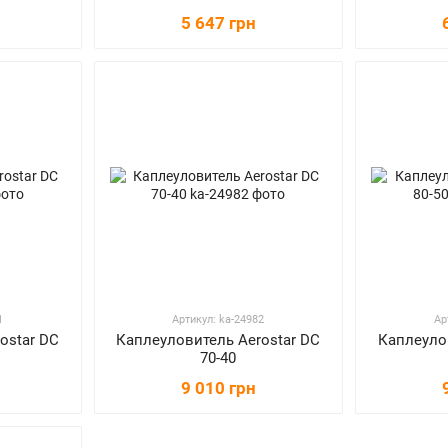
5 647 грн
1
Артикул: ka-24982
Ар
ostar DC
Каплеуловитель Aerostar DC
Каплеуло
70-40
9 010 грн