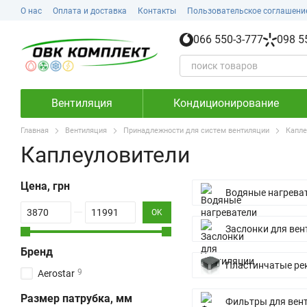
Перейти к основному контенту
О нас
Оплата и доставка
Контакты
Пользовательское соглашени
066 550-3-777
098 5
Вентиляция
Кондиционирование
Главная
Вентиляция
Принадлежности для систем вентиляции
Капле
Каплеуловители
Цена, грн
Водяные нагрева
От Цена, грн
До Цена, грн
OK
Заслонки для вен
Бренд
Пластинчатые ре
9
Aerostar
Размер патрубка, мм
Фильтры для вен