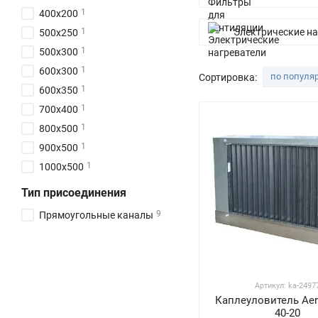
1
400x200
1
Электрические на
500x250
1
500x300
1
600x300
по популя
Сортировка:
1
600x350
1
700x400
1
800x500
1
900x500
1
1000x500
Тип присоединения
9
Прямоугольные каналы
Артикул: ka-2497
Каплеуловитель Aer
40-20