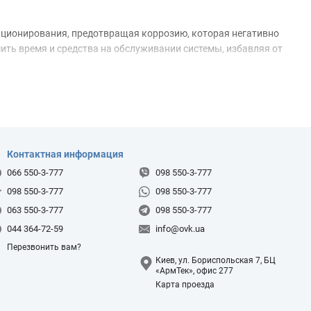
иционирования, предотвращая коррозию, которая негативно
ить время и средства на обслуживании системы, избавляя от
 со специальным покрытием, защищающим от воздействия
 специальный поддон для сбора конденсата. Монтаж
т мелкие капли влаги, которые затем стекают в поддон.
обеспечит соблюдение санитарных норм и продлит срок
ное оборудование в интернет-магазине «ОВК Комплект» —
Контактная информация
066 550-3-777
098 550-3-777
098 550-3-777
098 550-3-777
063 550-3-777
098 550-3-777
044 364-72-59
info@ovk.ua
Перезвонить вам?
Киев, ул. Бориспольская 7, БЦ
«АрмТек», офис 277
Карта проезда