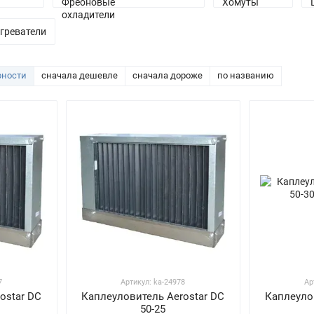
греватели
рности
сначала дешевле
сначала дороже
по названию
7
Артикул: ka-24978
Ар
ostar DC
Каплеуловитель Aerostar DC
Каплеуло
50-25