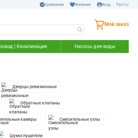
Сравнение
Желания
Вход
Рус
Укр
Мой заказ
ровод | Канализация
Насосы для воды
Дверцы ревизионные
Обратные клапаны
ительные камеры
Смесительные узлы
Шумоглушители