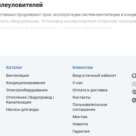
плеуловителей
ственно продлевают срок эксплуатации систем вентиляции и конд
ость оборудования. Установка каплеуловителя позволяет сэконом
мены деталей, вышедших из строя из-за избытка влаги.
теля проста и надежна. Корпус выполнен из оцинкованной стали
плект поставки входит само изделие, необходимая документация и
ению движения воздушного потока: лопасти устройства задерживаю
рвуар для конденсата необходимо периодически опорожнять. Это 
ловителя, но и всей вентиляционной системы. Приобретайте надеж
Каталог
Клиентам
нной техники гарантирует эффективный результат.
Вентиляция
Вход в личный кабинет
Кондиционирование
О нас
Электрооборудование
Оплата и доставка
Отопление | Водопровод |
Контакты
Канализация
Пользовательское
Насосы для воды
соглашение
Монтаж
Новости
Гарантия