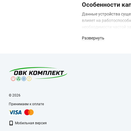
Особенности ка
Данные устройства суще
влияет на работоспособн
необходимости частой за
Конструкция каплеулови
Развернуть
влаги и коррозии. В ком
производится по направл
Важно помнить, что резе
службы не только каплеу
использование качестве
© 2026
Принимаем к оплате
Мобильная версия