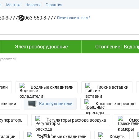
е
Монтаж
Новости
Гарантия
50-3-777
063 550-3-777
Перезвонить вам?
Электрооборудование
Отопление | Водоп
уловители
тели
Водяные охладители
Гибкие вставки
тиляции
Каплеуловители
Крышные переходы
куператоры
Регуляторы расхода воздуха
Смес
тиляции
Фреоновые охладители
Хомуты