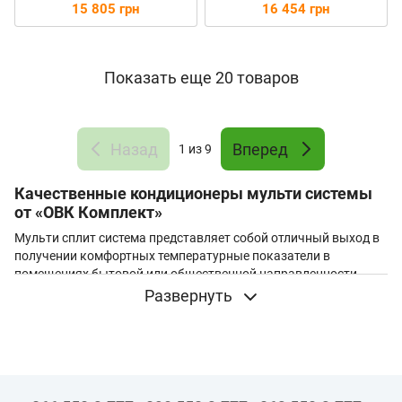
Inverter GWH(12)KF-
Inverter GWH(18)KG-
15 805 грн
16 454 грн
K3DNA5D/I
K3DNA5D/I
Показать еще 20 товаров
Назад
Вперед
1
из 9
Качественные кондиционеры мульти системы
от «ОВК Комплект»
Мульти сплит система представляет собой отличный выход в
получении комфортных температурные показатели в
помещениях бытовой или общественной направленности,
которые будут способствовать приятному
Развернуть
времяпровождению в любое время года. Чтоб получать
наиболее подходящий климатический баланс необходимо
позаботиться о качественной системе кондиционирования, а
именно купить мульти сплит систему.
Для обеспечения комфортной атмосферы в протяженных по