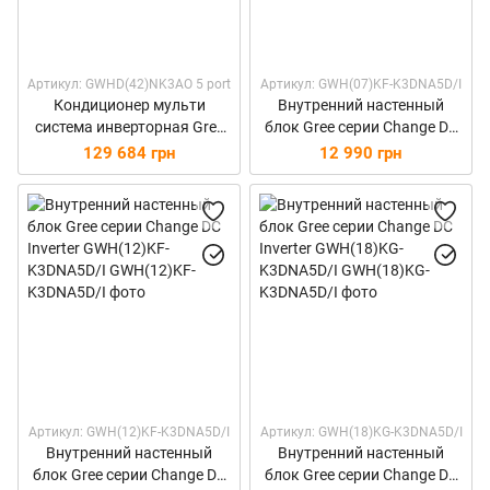
Артикул: GWHD(42)NK3AO 5 port
Артикул: GWH(07)KF-K3DNA5D/I
Кондиционер мульти
Внутренний настенный
система инверторная Gree
блок Gree серии Change DC
GWHD(42)NK3AO
Inverter GWH(07)KF-
129 684 грн
12 990 грн
K3DNA5D/I
Артикул: GWH(12)KF-K3DNA5D/I
Артикул: GWH(18)KG-K3DNA5D/I
Внутренний настенный
Внутренний настенный
блок Gree серии Change DC
блок Gree серии Change DC