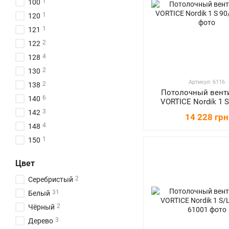
1
100
1
120
1
121
2
122
4
128
2
130
Артикул: 6116
2
138
Потолочный вент
6
140
VORTICE Nordik 1 S
3
142
14 228 грн
4
148
1
150
1
152
Цвет
1
159
2
Серебристый
2
162
31
Белый
2
Чёрный
3
Дерево