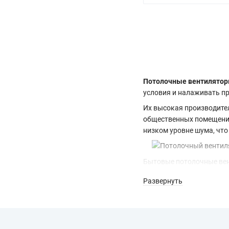
Потолочные вентилято
условия и налаживать пр
Их высокая производител
общественных помещений
низком уровне шума, что
Бытовые потолочные вент
учреждениях. Потолочны
Развернуть
удовлетворить любые эст
навыки.