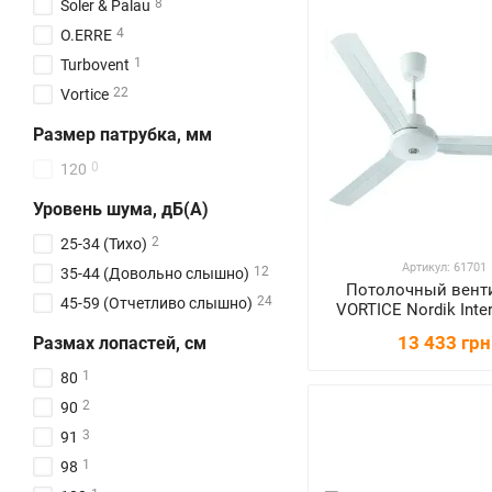
8
Soler & Palau
4
O.ERRE
1
Turbovent
22
Vortice
Размер патрубка, мм
0
120
Уровень шума, дБ(А)
2
25-34 (Тихо)
Артикул: 61701
12
35-44 (Довольно слышно)
Потолочный вент
24
45-59 (Отчетливо слышно)
VORTICE Nordik Inter
Plus 90/36"
13 433 грн
Размах лопастей, см
1
80
2
90
3
91
1
98