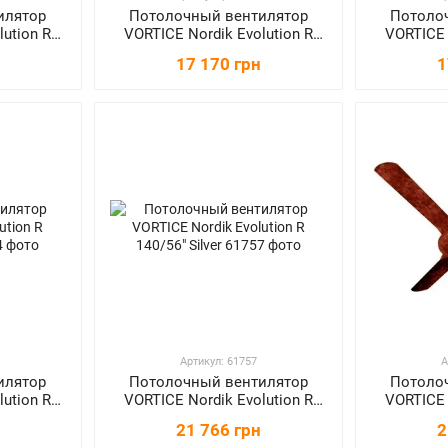
илятор
Потолочный вентилятор
Потоло
lution R
VORTICE Nordik Evolution R
VORTICE 
120/48"
17 170 грн
1
Артикул: 61757
А
илятор
Потолочный вентилятор
Потоло
lution R
VORTICE Nordik Evolution R
VORTICE 
r
140/56" Silver
120/
21 766 грн
2