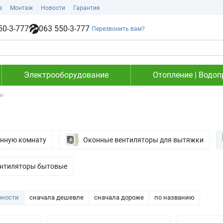
е
Монтаж
Новости
Гарантия
50-3-777
063 550-3-777
Перезвонить вам?
Электрооборудование
Отопление | Водоп
ры
анную комнату
Оконные вентиляторы для вытяжки
ентиляторы бытовые
рности
сначала дешевле
сначала дороже
по названию