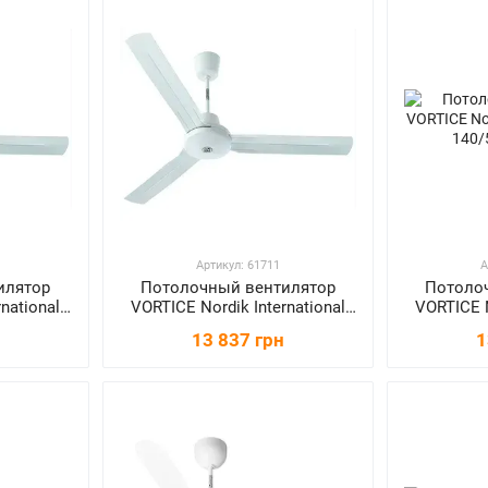
Артикул: 61711
А
илятор
Потолочный вентилятор
Потоло
national
VORTICE Nordik International
VORTICE N
Plus 120/48"
P
13 837 грн
1