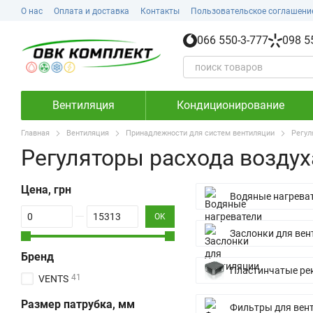
Перейти к основному контенту
О нас
Оплата и доставка
Контакты
Пользовательское соглашени
066 550-3-777
098 5
Вентиляция
Кондиционирование
Главная
Вентиляция
Принадлежности для систем вентиляции
Регул
Регуляторы расхода воздух
Цена, грн
Водяные нагрева
От Цена, грн
До Цена, грн
OK
Заслонки для вен
Бренд
Пластинчатые ре
41
VENTS
Размер патрубка, мм
Фильтры для вен