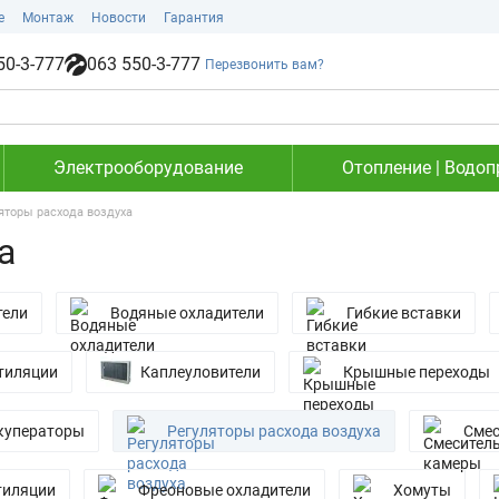
е
Монтаж
Новости
Гарантия
50-3-777
063 550-3-777
Перезвонить вам?
Электрооборудование
Отопление | Водоп
яторы расхода воздуха
а
тели
Водяные охладители
Гибкие вставки
тиляции
Каплеуловители
Крышные переходы
куператоры
Регуляторы расхода воздуха
Смес
тиляции
Фреоновые охладители
Хомуты