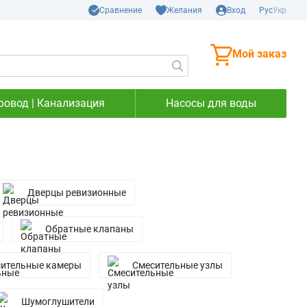
Сравнение
Желания
Вход
Рус
Укр
Мой заказ
ровод | Канализация
Насосы для воды
Дверцы ревизионные
Обратные клапаны
ительные камеры
Смесительные узлы
Шумоглушители