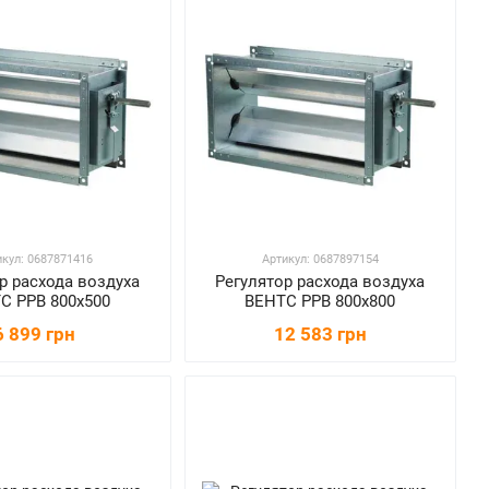
икул: 0687871416
Артикул: 0687897154
р расхода воздуха
Регулятор расхода воздуха
С РРВ 800х500
ВЕНТС РРВ 800х800
6 899 грн
12 583 грн