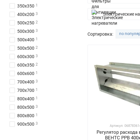
1
350x350
3
Электрические на
400x200
2
500x250
3
500x300
по популя
Сортировка:
1
500x400
2
500x500
3
600x300
2
600x350
1
600x600
3
700x400
1
700x700
1
800x400
3
800x500
1
800x800
3
900x500
Артикул: 06878361
Регулятор расхода 
1
900x900
ВЕНТС РРВ 400