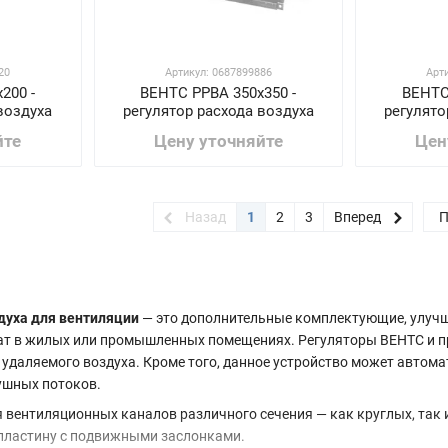
20
Артикул: 0687899886
Арт
200 -
ВЕНТС РРВА 350х350 -
ВЕНТС
воздуха
регулятор расхода воздуха
регулято
йте
Цену уточняйте
Цен
Назад
1
2
3
Вперед
П
духа для вентиляции
— это дополнительные комплектующие, улуч
 в жилых или промышленных помещениях. Регуляторы ВЕНТС и пр
 удаляемого воздуха. Кроме того, данное устройство может авто
ушных потоков.
 вентиляционных каналов различного сечения — как круглых, так
пластину с подвижными заслонками.