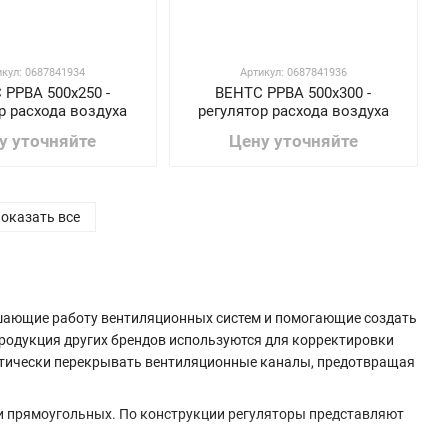
икул: 0687841934
Артикул: 0687841936
 РРВА 500х250 -
ВЕНТС РРВА 500х300 -
р расхода воздуха
регулятор расхода воздуха
у уточняйте
Цену уточняйте
оказать все
шающие работу вентиляционных систем и помогающие создать
одукция других брендов используются для корректировки
матически перекрывать вентиляционные каналы, предотвращая
 и прямоугольных. По конструкции регуляторы представляют