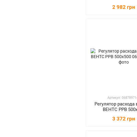
3
1000x500
2 982 грн
1
500x1400
1
600x2000
3
1000x1000
1
2000x1000
Артикул: 06878971
Регулятор расхода 
ВЕНТС РРВ 500
3 372 грн