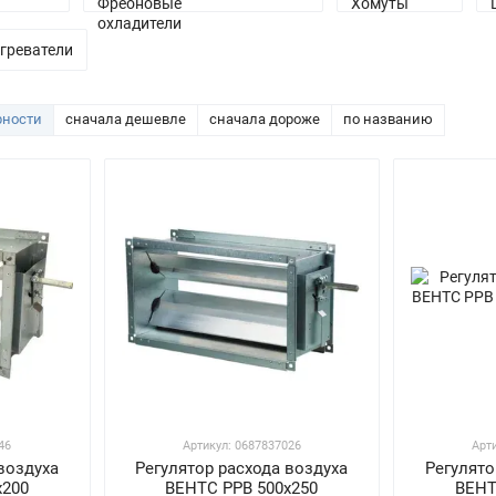
греватели
рности
сначала дешевле
сначала дороже
по названию
46
Артикул: 0687837026
Арт
воздуха
Регулятор расхода воздуха
Регулято
х200
ВЕНТС РРВ 500х250
ВЕНТ