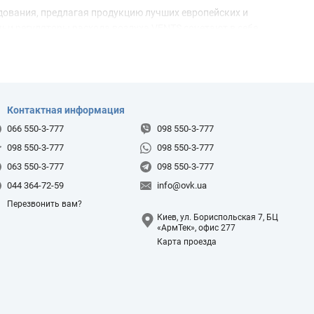
дования, предлагая продукцию лучших европейских и
ьи регуляторы расхода воздуха VENTS сочетают в себе
ротные пластины (заслонки) производятся из алюминия или
я специальным сервоприводом для точного контроля
Контактная информация
066 550-3-777
098 550-3-777
у вентиляции с помощью фланцевого соединения, фиксируются
098 550-3-777
098 550-3-777
жении.
063 550-3-777
098 550-3-777
щь в выборе модели, исходя из ваших индивидуальных
044 364-72-59
info@ovk.ua
ендов по самым выгодным ценам. Мы быстро оформим заказ и
Перезвонить вам?
складе. Звоните — мы готовы к сотрудничеству!
Киев, ул. Бориспольская 7, БЦ
«АрмТек», офис 277
Карта проезда