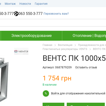
е
Монтаж
Новости
Гарантия
50-3-777
063 550-3-777
Перезвонить вам?
Электрооборудование
Отопление | Водоп
Главная
Вентиляция
Принадлежности для 
Пластинчатые рекуператоры VENTS
ВЕНТС ПК 
ВЕНТС ПК 1000х50
Артикул: 0687879209
Оставить отзыв
1 754 грн
В наличии
Войти
для отображения накопительной 
%