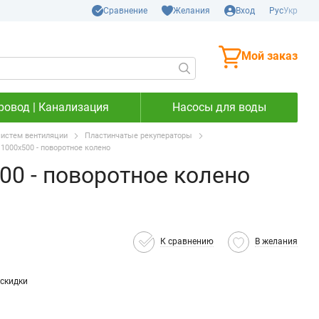
Сравнение
Желания
Вход
Рус
Укр
Мой заказ
ровод | Канализация
Насосы для воды
систем вентиляции
Пластинчатые рекуператоры
1000х500 - поворотное колено
0 - поворотное колено
К сравнению
В желания
скидки