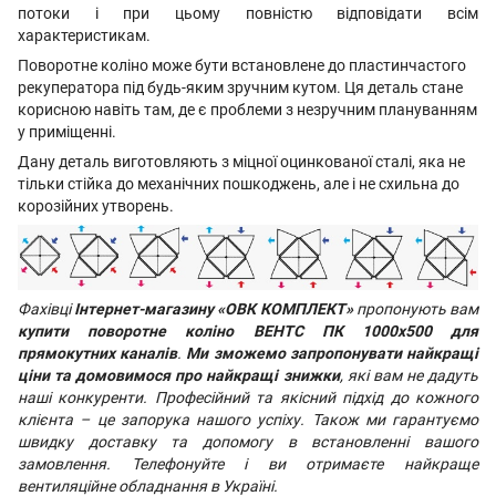
потоки і при цьому повністю відповідати всім
характеристикам.
Поворотне коліно може бути встановлене до пластинчастого
рекуператора під будь-яким зручним кутом. Ця деталь стане
корисною навіть там, де є проблеми з незручним плануванням
у приміщенні.
Дану деталь виготовляють з міцної оцинкованої сталі, яка не
тільки стійка до механічних пошкоджень, але і не схильна до
корозійних утворень.
Фахівці
Інтернет-магазину «ОВК КОМПЛЕКТ»
пропонують вам
купити поворотне коліно ВЕНТС ПК 1000х500 для
прямокутних каналів
.
Ми зможемо запропонувати найкращі
ціни та домовимося про найкращі знижки
, які вам не дадуть
наші конкуренти. Професійний та якісний підхід до кожного
клієнта – це запорука нашого успіху. Також ми гарантуємо
швидку доставку та допомогу в встановленні вашого
замовлення. Телефонуйте і ви отримаєте найкраще
вентиляційне обладнання в Україні.