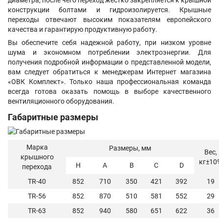
диаметра, после чего переход жестко закрепляется к крышной
конструкции болтами и гидроизолируется. Крышные
переходы отвечают высоким показателям европейского
качества и гарантирую продуктивную работу.
Вы обеспечите себя надежной работу, при низком уровне
шума и экономном потреблении электроэнергии. Для
получения подробной информации о представленной модели,
вам следует обратиться к менеджерам Интернет магазина
«ОВК Комплект». Только наша профессиональная команда
всегда готова оказать помощь в выборе качественного
вентиляционного оборудования.
Габаритные размеры
Марка
Размеры, мм
Вес,
крышного
кг±10
Н
А
В
С
D
перехода
TR-40
852
710
350
421
392
19
TR-56
852
870
510
581
552
29
TR-63
852
940
580
651
622
36