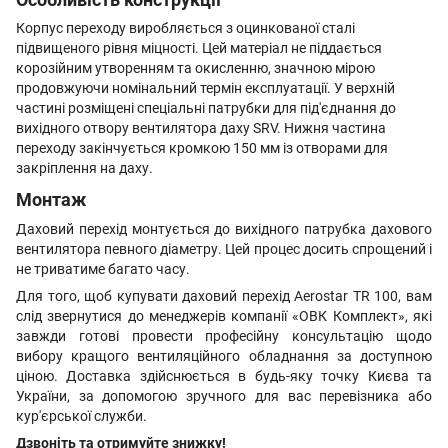
Корпус переходу виробляється з оцинкованої сталі
підвищеного рівня міцності. Цей матеріал не піддається
корозійним утворенням та окисленню, значною мірою
продовжуючи номінальний термін експлуатації. У верхній
частині розміщені спеціальні патрубки для під'єднання до
вихідного отвору вентилятора даху SRV. Нижня частина
переходу закінчується кромкою 150 мм із отворами для
закріплення на даху.
Монтаж
Даховий перехід монтується до вихідного патрубка дахового
вентилятора певного діаметру. Цей процес досить спрощений і
не триватиме багато часу.
Для того, щоб купувати даховий перехід Aerostar TR 100, вам
слід звернутися до менеджерів компанії «ОВК Комплект», які
завжди готові провести професійну консультацію щодо
вибору кращого вентиляційного обладнання за доступною
ціною. Доставка здійснюється в будь-яку точку Києва та
України, за допомогою зручного для вас перевізника або
кур'єрської служби.
Дзвоніть та отримуйте знижку!