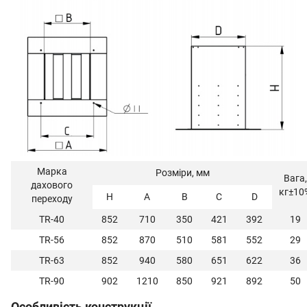
Марка
Розміри, мм
Вага,
дахового
кг±10
Н
А
В
С
D
переходу
TR-40
852
710
350
421
392
19
TR-56
852
870
510
581
552
29
TR-63
852
940
580
651
622
36
TR-90
902
1210
850
921
892
50
Особливість конструкції