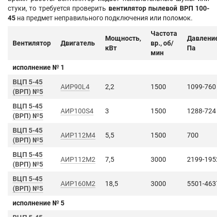
стуки, то требуется проверить
вентилятор пылевой ВРП 100-
45
на предмет неправильного подключения или поломок.
Частота
Мощность,
Давление
Вентилятор
Двигатель
вр., об/
кВт
Па
мин
исполнение № 1
ВЦП 5-45
АИР90L4
2,2
1500
1099-760
(ВРП) №5
ВЦП 5-45
АИР100S4
3
1500
1288-724
(ВРП) №5
ВЦП 5-45
АИР112М4
5,5
1500
700
(ВРП) №5
ВЦП 5-45
АИР112М2
7,5
3000
2199-195
(ВРП) №5
ВЦП 5-45
АИР160М2
18,5
3000
5501-463
(ВРП) №5
исполнение № 5