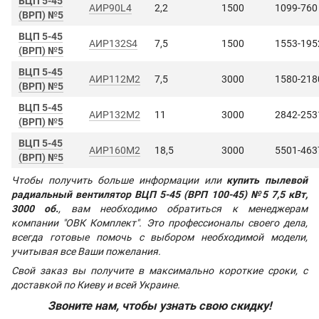
ВЦП 5-45
АИР90L4
2,2
1500
1099-760
(ВРП) №5
ВЦП 5-45
АИР132S4
7,5
1500
1553-195
(ВРП) №5
ВЦП 5-45
АИР112М2
7,5
3000
1580-218
(ВРП) №5
ВЦП 5-45
АИР132М2
11
3000
2842-253
(ВРП) №5
ВЦП 5-45
АИР160М2
18,5
3000
5501-463
(ВРП) №5
Чтобы получить больше информации или
купить пылевой
радиальный вентилятор ВЦП 5-45 (ВРП 100-45) №5 7,5 кВт,
3000 об.
, вам необходимо обратиться к менеджерам
компании "ОВК Комплект". Это профессионалы своего дела,
всегда готовые помочь с выбором необходимой модели,
учитывая все Ваши пожелания.
Свой заказ вы получите в максимально короткие сроки, с
доставкой по Киеву и всей Украине.
Звоните нам, чтобы узнать свою скидку!