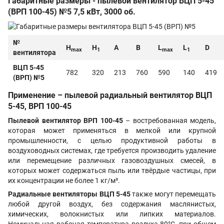
Габаритные размеры - пылевой вентилятор ВЦП 5-45
(ВРП 100-45) №5 7,5 кВт, 3000 об.
№
H
H
А
В
L
L
D
max
1
max
1
вентилятора
ВЦП 5-45
782
320
213
760
590
140
419
(ВРП) №5
Применение – пылевой радиальный вентилятор ВЦП
5-45, ВРП 100-45
Пылевой вентилятор ВРП 100-45
– востребованная модель,
которая может применяться в мелкой или крупной
промышленности, с целью продуктивной работы в
воздуховодных системах, где требуется производить удаление
или перемещение различных газовоздушных смесей, в
которых может содержаться пыль или твёрдые частицы, при
их концентрации не более 1 кг/м³.
Радиальные вентиляторы ВЦП 5-45
также могут перемещать
любой другой воздух, без содержания маслянистых,
химических, волокнистых или липких материалов.