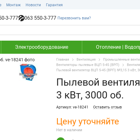
е
Монтаж
Новости
Гарантия
50-3-777
063 550-3-777
Перезвонить вам?
Электрооборудование
Отопление | Водоп
Главная
Вентиляция
Промышленные вентил
Вентиляторы пылевые ВЦП 5-45 (ВРП)
Вентиля
Пылевой вентилятор ВЦП 5-45 (ВРП) №3,15 3 кВт, 3
Пылевой вентиля
3 кВт, 3000 об.
Артикул: ve-18241
Оставить отзыв
Цену уточняйте
Нет в наличии