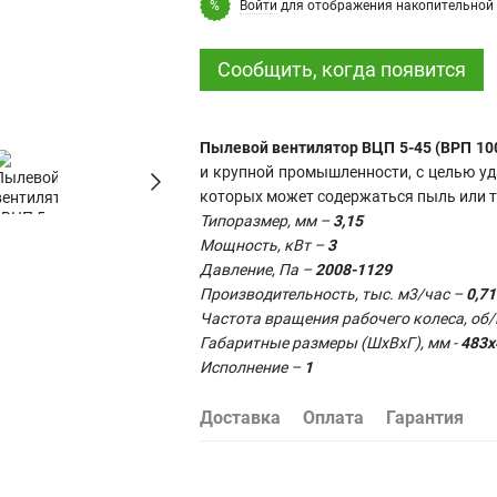
Войти
для отображения накопительной 
%
Сообщить, когда появится
Пылевой вентилятор ВЦП 5-45 (ВРП 100-
и крупной промышленности, с целью у
которых может содержаться пыль или тв
Типоразмер, мм –
3,15
Мощность, кВт –
3
Давление, Па –
2008-1129
Производительность, тыс. м3/час –
0,71
Частота вращения рабочего колеса, об
Габаритные размеры (ШхВхГ), мм -
483х
Исполнение –
1
Доставка
Оплата
Гарантия