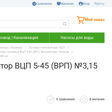
Сравнение
Желания
Вход
Рус
Укр
Мой заказ
ровод | Канализация
Насосы для воды
яторы (Украина)
Пылевые вентиляторы ВЦП
торы пылевые ВЦП 5-45 (ВРП) Вентиляторы Украина
000 об.
тор ВЦП 5-45 (ВРП) №3,15
К сравнению
В желания