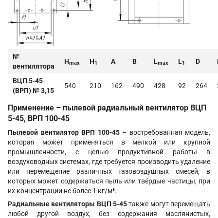
№
H
H
А
В
L
L
D
max
1
max
1
вентилятора
ВЦП 5-45
540
210
162
490
428
92
264
(ВРП) № 3,15
Применение – пылевой радиальный вентилятор ВЦП
5-45, ВРП 100-45
Пылевой вентилятор ВРП 100-45
– востребованная модель,
которая может применяться в мелкой или крупной
промышленности, с целью продуктивной работы в
воздуховодных системах, где требуется производить удаление
или перемещение различных газовоздушных смесей, в
которых может содержаться пыль или твёрдые частицы, при
их концентрации не более 1 кг/м³.
Радиальные вентиляторы ВЦП 5-45
также могут перемещать
любой другой воздух, без содержания маслянистых,