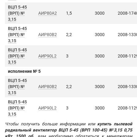
ВЦП 5-45
(ВРП) №
АИР80А2
1,5
3000
2008-174
3,15
ВЦП 5-45
(ВРП) №
АИР80В2
2,2
3000
2008-133
3,15
ВЦП 5-45
(ВРП) №
АИР90L2
3
3000
2008-112
3,15
исполнение № 5
ВЦП 5-45
(ВРП) №
АИР80В2
2,2
3000
2008-133
3,15
ВЦП 5-45
(ВРП) №
АИР90L2
3
3000
2008-112
3,15
Чтобы получить больше информации или
купить пылевой
радиальный вентилятор ВЦП 5-45 (ВРП 100-45) №3,15 0,75
кВт, 1500 об.
, вам необходимо обратиться к менеджерам