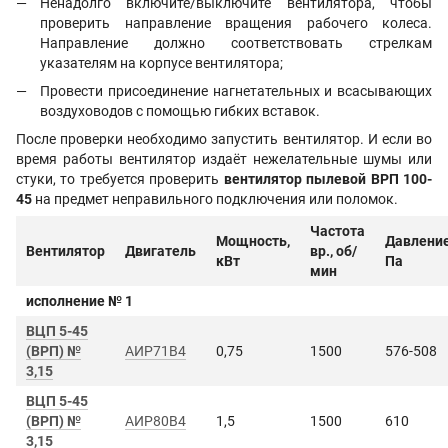
Ненадолго включите/выключите вентилятора, чтобы
проверить направление вращения рабочего колеса.
Направление должно соответствовать стрелкам
указателям на корпусе вентилятора;
Провести присоединение нагнетательных и всасывающих
воздуховодов с помощью гибких вставок.
После проверки необходимо запустить вентилятор. И если во
время работы вентилятор издаёт нежелательные шумы или
стуки, то требуется проверить
вентилятор пылевой ВРП 100-
45
на предмет неправильного подключения или поломок.
Частота
Мощность,
Давление
Вентилятор
Двигатель
вр., об/
кВт
Па
мин
исполнение № 1
ВЦП 5-45
(ВРП) №
АИР71B4
0,75
1500
576-508
3,15
ВЦП 5-45
(ВРП) №
АИР80B4
1,5
1500
610
3,15