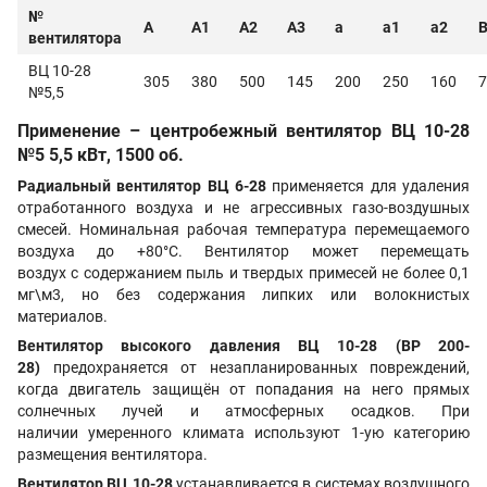
№
A
A1
A2
A3
a
a1
a2
вентилятора
ВЦ 10-28
305
380
500
145
200
250
160
7
№5,5
Применение – центробежный вентилятор ВЦ 10-28
№5 5,5 кВт, 1500 об.
Радиальный вентилятор ВЦ 6-28
применяется для удаления
отработанного воздуха и не агрессивных газо-воздушных
смесей. Номинальная рабочая температура перемещаемого
воздуха до +80°С. Вентилятор может перемещать
воздух с содержанием пыль и твердых примесей не более 0,1
мг\м3, но без содержания липких или волокнистых
материалов.
Вентилятор высокого давления ВЦ 10-28
(ВР 200-
28)
предохраняется от незапланированных повреждений,
когда двигатель защищён от попадания на него прямых
солнечных лучей и атмосферных осадков. При
наличии умеренного климата используют 1-ую категорию
размещения вентилятора.
Вентилятор ВЦ 10-28
устанавливается в системах воздушного