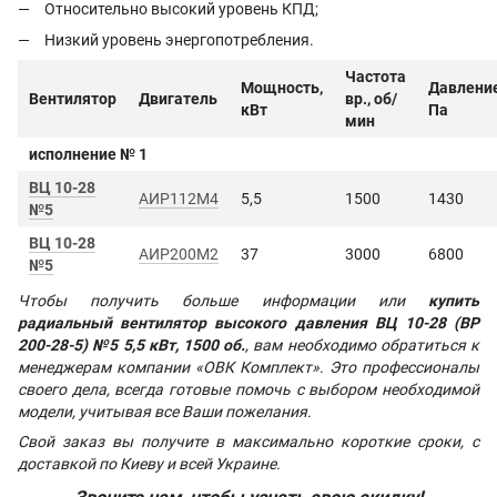
Относительно высокий уровень КПД;
Низкий уровень энергопотребления.
Частота
Мощность,
Давление
Вентилятор
Двигатель
вр., об/
кВт
Па
мин
исполнение № 1
ВЦ 10-28
АИР112М4
5,5
1500
1430
№5
ВЦ 10-28
АИР200М2
37
3000
6800
№5
Чтобы получить больше информации или
купить
радиальный вентилятор высокого давления ВЦ 10-28 (ВР
200-28-5) №5 5,5 кВт, 1500 об.
, вам необходимо обратиться к
менеджерам компании «ОВК Комплект». Это профессионалы
своего дела, всегда готовые помочь с выбором необходимой
модели, учитывая все Ваши пожелания.
Свой заказ вы получите в максимально короткие сроки, с
доставкой по Киеву и всей Украине.