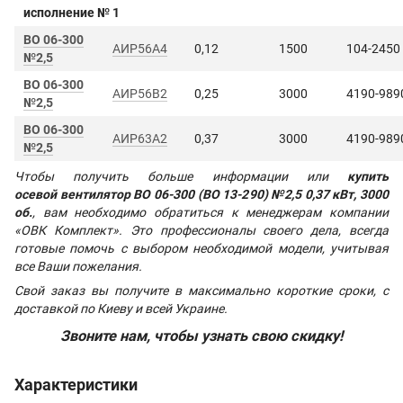
исполнение № 1
ВО 06-300
АИР56А4
0,12
1500
104-2450
№2,5
ВО 06-300
АИР56В2
0,25
3000
4190-989
№2,5
ВО 06-300
АИР63А2
0,37
3000
4190-989
№2,5
Чтобы получить больше информации или
купить
осевой вентилятор ВО 06-300 (ВО 13-290) №2,5 0,37 кВт, 3000
об.
, вам необходимо обратиться к менеджерам компании
«ОВК Комплект». Это профессионалы своего дела, всегда
готовые помочь с выбором необходимой модели, учитывая
все Ваши пожелания.
Свой заказ вы получите в максимально короткие сроки, с
доставкой по Киеву и всей Украине.
Звоните нам, чтобы узнать свою скидку!
Характеристики