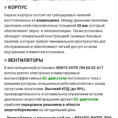
≡ КОРПУС
Каркас корпуса состоит из трёхшаровых панелей
изготовленных из
алюмоцинка
. Между данными панелями
проложен слой стекловолокна толщиной
20 мм
, который
обеспечивает звуко- и теплоизоляцию. Также установка
обладает специальной конструкцией съемных боковых
панелей, которая требует минимальное пространство для
обслуживания и обеспечивает легкий доступ ко всем
внутренним элементам установки.
≡ ВЕНТИЛЯТОРЫ
В вентиляционной установке
VENTS VUTR 700 EG EC А17
используются электронно-коммутируемые
высокоэффективные
EC-двигатели
постоянного тока с
внешним ротором, оснащенные рабочим колесом с назад
загнутыми лопатками.
Высокий КПД
(
до 90%
),
производительность и оптимальное управление во всем
диапазоне скоростей вращения делают
ЕС-двигатели
наиболее
передовым решением в области
энергосбережения
на сегодняшний день.