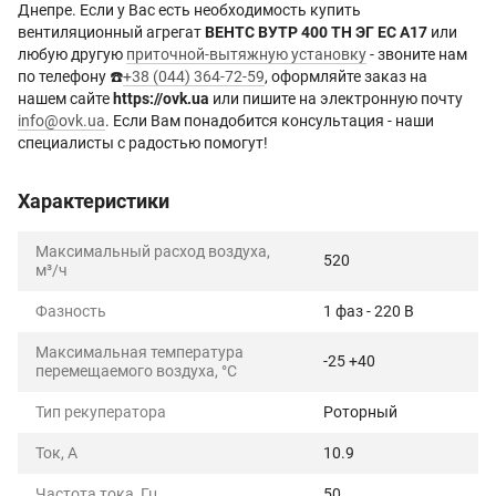
Днепре. Если у Вас есть необходимость купить
вентиляционный агрегат
ВЕНТС ВУТР 400 ТН ЭГ EC А17
или
любую другую
приточной-вытяжную установку
- звоните нам
по телефону ☎️
+38 (044) 364-72-59
, оформляйте заказ на
нашем сайте
https://ovk.ua
или пишите на электронную почту
info@ovk.ua
. Если Вам понадобится консультация - наши
специалисты с радостью помогут!
Характеристики
Максимальный расход воздуха,
520
м³/ч
Фазность
1 фаз - 220 В
Максимальная температура
-25 +40
перемещаемого воздуха, °C
Тип рекуператора
Роторный
Ток, А
10.9
Частота тока, Гц
50