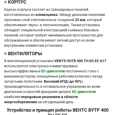
≡ КОРПУС
Каркас корпуса состоит из трёхшаровых панелей
изготовленных из
алюмоцинка
. Между данными панелями
проложен слой стекловолокна толщиной
25 мм
, который
обеспечивает звуко- и теплоизоляцию. Также установка
обладает специальной конструкцией съемных боковых
панелей, которая требует минимальное пространство для
обслуживания и обеспечивает легкий доступ ко всем
внутренним элементам установки.
≡ ВЕНТИЛЯТОРЫ
В вентиляционной установке
VENTS VUTR 400 TH EG EC А17
используются электронно-коммутируемые
высокоэффективные
EC-двигатели
постоянного тока с
внешним ротором, оснащенные рабочим колесом с назад
загнутыми лопатками.
Высокий КПД
(
до 90%
),
производительность и оптимальное управление во всем
диапазоне скоростей вращения делают
ЕС-двигатели
наиболее
передовым решением в области
энергосбережения
на сегодняшний день.
Устройство и принцип роботы ВЕНТС ВУТР 400