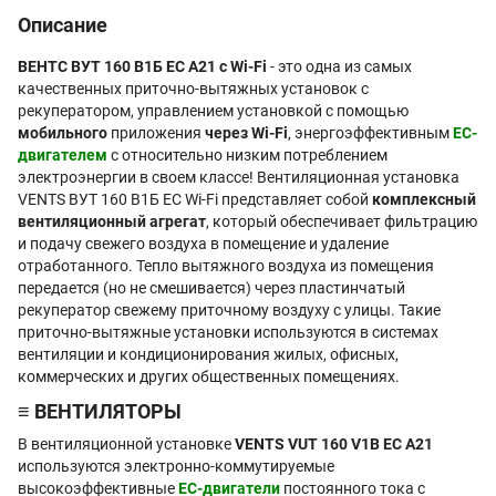
Описание
ВЕНТС ВУТ 160 В1Б EC А21 с Wi-Fi
- это одна из самых
качественных приточно-вытяжных установок с
рекуператором, управлением установкой с помощью
мобильного
приложения
через Wi-Fi
, энергоэффективным
EC-
двигателем
с относительно низким потреблением
электроэнергии в своем классе! Вентиляционная установка
VENTS ВУТ 160 В1Б EC Wi-Fi представляет собой
комплексный
вентиляционный агрегат
, который обеспечивает фильтрацию
и подачу свежего воздуха в помещение и удаление
отработанного. Тепло вытяжного воздуха из помещения
передается (но не смешивается) через пластинчатый
рекуператор свежему приточному воздуху с улицы. Такие
приточно-вытяжные установки используются в системах
вентиляции и кондиционирования жилых, офисных,
коммерческих и других общественных помещениях.
≡ ВЕНТИЛЯТОРЫ
В вентиляционной установке
VENTS VUT 160 V1B EC А21
используются электронно-коммутируемые
высокоэффективные
EC-двигатели
постоянного тока с