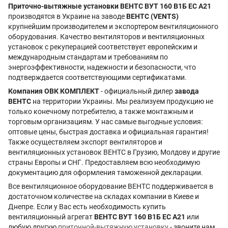
Приточно-вытяжные установки ВЕНТС ВУТ 160 В1Б EC А21
производятся в Украине на заводе
ВЕНТС (VENTS)
крупнейшим производителем и экспортером вентиляционного
оборудования. Качество вентиляторов и вентиляционных
установок с рекуперацией соответствует европейским и
международным стандартам и требованиям по
энергоэффективности, надежности и безопасности, что
подтверждается соответствующими сертификатами.
Компания ОВК КОМПЛЕКТ
- официальный дилер
завода
ВЕНТС
на территории Украины. Мы реализуем продукцию не
только конечному потребителю, а также монтажным и
торговым организациям. У нас самые выгодные условия:
оптовые цены, быстрая доставка и официальная гарантия!
Также осуществляем экспорт вентиляторов и
вентиляционных установок ВЕНТС в Грузию, Молдову и другие
страны Европы и СНГ. Предоставляем всю необходимую
документацию для оформления таможенной декларации.
Все вентиляционное оборудование ВЕНТС поддерживается в
достаточном количестве на складах компании в Киеве и
Днепре. Если у Вас есть необходимость купить
вентиляционный агрегат
ВЕНТС ВУТ 160 В1Б EC А21
или
любую другую
приточной-вытяжную установку
- звоните нам