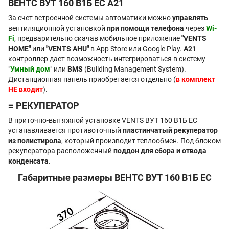
ВЕНТС ВУТ 160 В1Б EC А21
За счет встроенной системы автоматики можно
управлять
вентиляционной установкой
при помощи телефона
через
Wi-
Fi
, предварительно скачав мобильное приложение
"VENTS
HOME"
или
"VENTS AHU"
в App Store или Google Play.
A21
контроллер дает возможность интегрироваться в систему
"
Умный дом
" или
BMS
(Building Management System).
Дистанционная панель приобретается отдельно (
в комплект
НЕ входит
).
≡ РЕКУПЕРАТОР
В приточно-вытяжной установке VENTS ВУТ 160 В1Б ЕС
устанавливается противоточный
пластинчатый рекуператор
из полистирола
, который производит теплообмен. Под блоком
рекуператора расположенный
поддон для сбора и отвода
конденсата
.
Габаритные размеры ВЕНТС ВУТ 160 В1Б EC