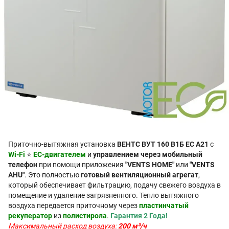
Приточно-вытяжная установка
ВЕНТС ВУТ 160 В1Б EC А21
с
Wi-Fi
⭐
EC-двигателем
и
управлением через мобильный
телефон
при помощи приложения
"VENTS HOME"
или
"VENTS
AHU"
. Это полностью
готовый вентиляционный агрегат
,
который обеспечивает фильтрацию, подачу свежего воздуха в
помещение и удаление загрязненного. Тепло вытяжного
воздуха передается приточному через
пластинчатый
рекуператор
из
полистирола
.
Гарантия 2 Года!
Максимальный расход воздуха:
200 м³/ч