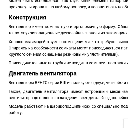
Может быть использован как отдельный элемент наборной
проконсультировать по любому вопросу, и посоветовать нео
Конструкция
Вентилятор имеет компактную и эргономичную форму. Обща
тепло- звукоизоляционные двухслойные панели из алюмоцинк
Хорошо взаимодействует с помещениями, что требуют высо
Опираясь на особенности комнаты могут присоединяться пат
круглого сечения оснащены резиновыми уплотнителями).
Присоединительные патрубки не входят в комплект поставки 
Двигатель вентилятора
Вентиляторы ВЕНТС серии ВШ используются двух-, четырёх- 
Также, двигатель вентилятора имеют встроенный механиз
вентилятора до полного охлаждения всех деталей, с дальнейш
Модель работают на шарикоподшипниках со специально подо
работу.