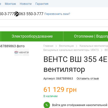
е
Монтаж
Новости
Гарантия
50-3-777
063 550-3-777
Перезвонить вам?
Электрооборудование
Отопление | Водоп
Главная
Вентиляция
Канальные вентилято
Бесшумные канальные вентиляторы VENTS
ВЕ
ВЕНТС ВШ 355 4Е
вентилятор
Артикул: 0687889863
Оставить отзыв
61 129 грн
В наличии
Войти
для отображения накопительной 
%