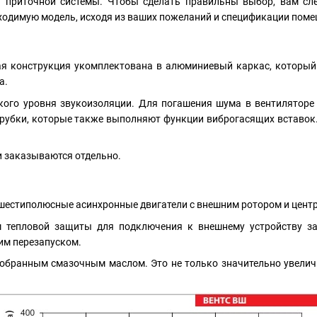
 приточной системы. Чтобы сделать правильны выбор, вам сле
бходимую модель, исходя из ваших пожеланий и спецификации поме
я конструкция укомплектована в алюминиевый каркас, которы
а.
кого уровня звукоизоляции. Для погашения шума в вентиляторе
рубки, которые также выполняют функции виброгасящих вставок. 
и заказываются отдельно.
и шестиполюсные асинхронные двигатели с внешним ротором и цен
м тепловой защиты для подключения к внешнему устройству з
им перезапуском.
бранным смазочным маслом. Это не только значительно увелич