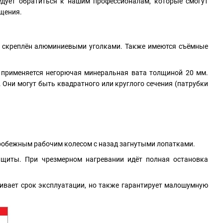
дует обратиться к нашим профессионалам, которые смогут
щения.
й скреплён алюминиевыми уголками. Также имеются съёмные
 применяется негорючая минеральная вата толщиной 20 мм.
Они могут быть квадратного или круглого сечения (патрубки
тробежным рабочим колесом с назад загнутыми лопатками.
ащиты. При чрезмерном нагревании идёт полная остановка
ивает срок эксплуатации, но также гарантирует малошумную