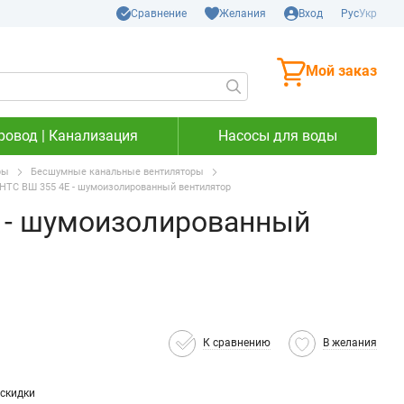
Сравнение
Желания
Вход
Рус
Укр
Мой заказ
ровод | Канализация
Насосы для воды
ры
Бесшумные канальные вентиляторы
НТС ВШ 355 4Е - шумоизолированный вентилятор
 - шумоизолированный
К сравнению
В желания
скидки