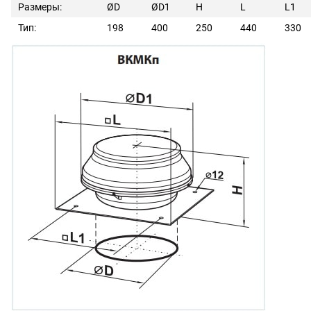
Размеры:
ØD
ØD1
Н
L
L1
Тип:
198
400
250
440
330