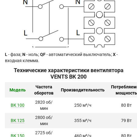
L
- фаза;
N
- ноль;
QF
- автоматический выключатель;
X
-
входная клемма.
Технические характеристики вентилятора
VENTS ВК 200
Частота
Потребляем
Модель
Производительность
оборотов
мощность
2820 об/
ВК 100
250 м³/ч
80 Вт
мин
2800 об/
ВК 125
355 м³/ч
79 Вт
мин
2725 об/
ВК 150
460 м³/ч
80 Вт