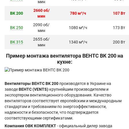
мин
2660 об/
ВК 200
780 м³/ч
107 Вт
мин
2090 об/
ВК 250
1080 м³/ч
173 Вт
мин
2655 об/
ВК 315
1340 м³/ч
200 Вт
мин
Пример монтажа вентилятора ВЕНТС ВК 200 на
кухне:
Вентиляторы ВЕНТС ВК 200
производятся в Украине на
заводе
ВЕНТС (VENTS)
крупнейшим производителем и
экспортером вентиляционного оборудования. Качество
вентиляторов соответствует европейским и международным
стандартам и требованиям по энергоэффективности,
надежности и безопасности, что подтверждается
соответствующими сертификатами.
Компания ОВК КОМПЛЕКТ
- официальный дилер завода