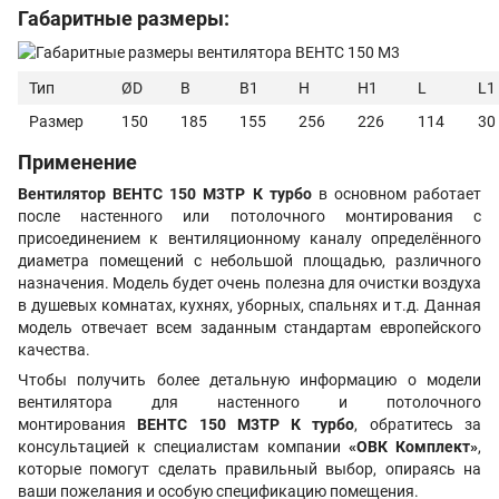
Габаритные размеры:
Тип
ØD
В
B1
H
H1
L
L1
Размер
150
185
155
256
226
114
30
Применение
Вентилятор ВЕНТС 150 М3TP К турбо
в основном работает
после настенного или потолочного монтирования с
присоединением к вентиляционному каналу определённого
диаметра помещений с небольшой площадью, различного
назначения. Модель будет очень полезна для очистки воздуха
в душевых комнатах, кухнях, уборных, спальнях и т.д. Данная
модель отвечает всем заданным стандартам европейского
качества.
Чтобы получить более детальную информацию о модели
вентилятора для настенного и потолочного
монтирования
ВЕНТС 150 М3TP К турбо
, обратитесь за
консультацией к специалистам компании
«ОВК Комплект»
,
которые помогут сделать правильный выбор, опираясь на
ваши пожелания и особую спецификацию помещения.