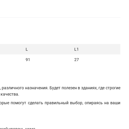
L
L1
91
27
азличного назначения. Будет полезен в зданиях, где строгие
 качества.
торые помогут сделать правильный выбор, опираясь на ваши
зкий уровень шума.