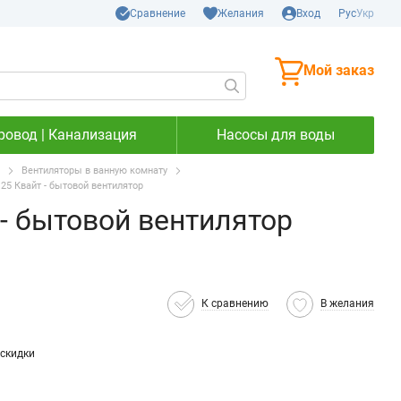
Сравнение
Желания
Вход
Рус
Укр
Мой заказ
ровод | Канализация
Насосы для воды
Вентиляторы в ванную комнату
25 Квайт - бытовой вентилятор
- бытовой вентилятор
К сравнению
В желания
скидки