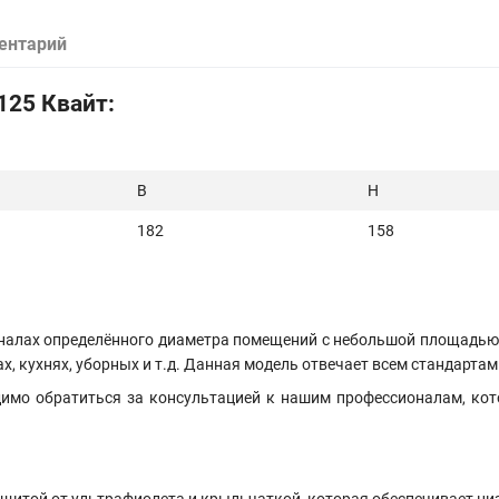
ентарий
125 Квайт:
В
Н
182
158
алах определённого диаметра помещений с небольшой площадью, р
 кухнях, уборных и т.д. Данная модель отвечает всем стандартам
имо обратиться за консультацией к нашим профессионалам, ко
ащитой от ультрафиолета и крыльчаткой, которая обеспечивает ни