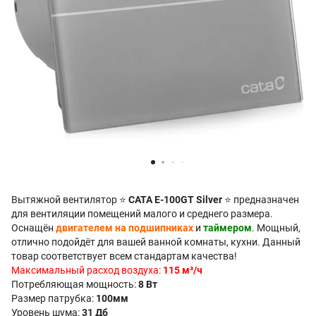
Вытяжной вентилятор ⭐
CATA E-100GT Silver
⭐ предназначен
для вентиляции помещений малого и среднего размера.
Оснащён
двигателем на подшипниках
и
таймером
. Мощный,
отлично подойдёт для вашей ванной комнаты, кухни. Данный
товар соответствует всем стандартам качества!
Максимальный расход воздуха:
115 м³/ч
Потребляющая мощность:
8 Вт
Размер патрубка:
100мм
Уровень шума:
31 Дб