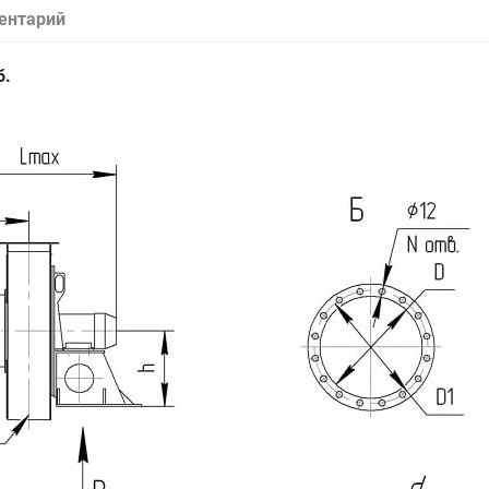
ентарий
б.