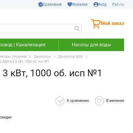
Сравнение
Желания
Вход
Рус
Укр
Мой заказ
ровод | Канализация
Насосы для воды
яторы (Украина)
Дымососы
Дымососы ВДН
 ВДН-6,3 3 кВт, 1000 об. исп №1
3 кВт, 1000 об. исп №1
К сравнению
В желания
скидки