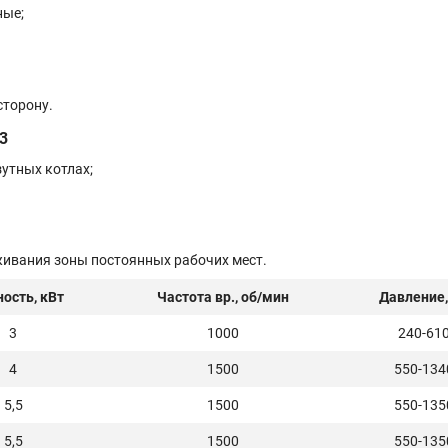
ые;
сторону.
3
утных котлах;
живания зоны постоянных рабочих мест.
ость, кВт
Частота вр., об/мин
Давление,
3
1000
240-61
4
1500
550-134
5,5
1500
550-135
5,5
1500
550-135