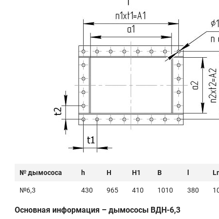
№ дымососа
h
H
H1
B
l
L
№6,3
430
965
410
1010
380
1
Основная информация – дымососы ВДН-6,3