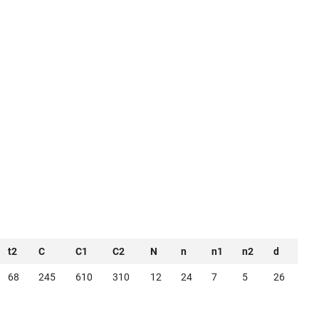
t2
C
C1
C2
N
n
n1
n2
d
68
245
610
310
12
24
7
5
26