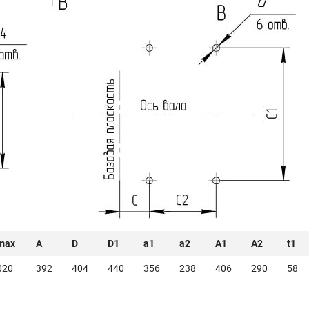
max
A
D
D1
a1
a2
A1
A2
t1
020
392
404
440
356
238
406
290
58