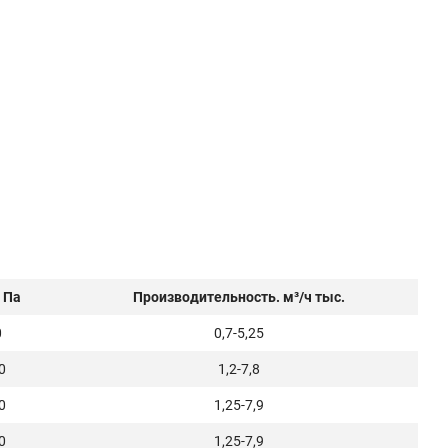
 Па
Производительность. м³/ч тыс.
0
0,7-5,25
0
1,2-7,8
0
1,25-7,9
0
1,25-7,9