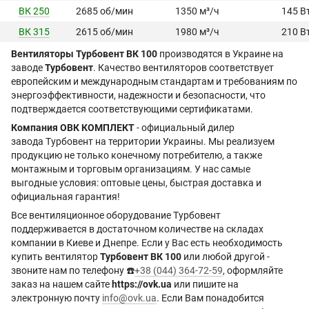
ВК 250
2685 об/мин
1350 м³/ч
145 В
ВК 315
2615 об/мин
1980 м³/ч
210 В
Вентиляторы Турбовент ВК 100
производятся в Украине на
заводе
Турбовент
. Качество вентиляторов соответствует
европейским и международным стандартам и требованиям по
энергоэффективности, надежности и безопасности, что
подтверждается соответствующими сертификатами.
Компания ОВК КОМПЛЕКТ
- официальный дилер
завода Турбовент на территории Украины. Мы реализуем
продукцию не только конечному потребителю, а также
монтажным и торговым организациям. У нас самые
выгодные условия: оптовые цены, быстрая доставка и
официальная гарантия!
Все вентиляционное оборудование Турбовент
поддерживается в достаточном количестве на складах
компании в Киеве и Днепре. Если у Вас есть необходимость
купить вентилятор
Турбовент ВК 100
или любой другой -
звоните нам по телефону ☎️
+38 (044) 364-72-59
, оформляйте
заказ на нашем сайте
https://ovk.ua
или пишите на
электронную почту
info@ovk.ua
. Если Вам понадобится