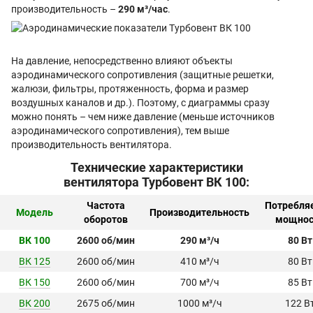
производительность –
290 м³/час
.
На давление, непосредственно влияют объекты
аэродинамического сопротивления (защитные решетки,
жалюзи, фильтры, протяженность, форма и размер
воздушных каналов и др.). Поэтому, с диаграммы сразу
можно понять – чем ниже давление (меньше источников
аэродинамического сопротивления), тем выше
производительность вентилятора.
Технические характеристики
вентилятора Турбовент ВК 100:
Частота
Потребля
Модель
Производительность
оборотов
мощнос
ВК 100
2600 об/мин
290 м³/ч
80 Вт
ВК 125
2600 об/мин
410 м³/ч
80 Вт
ВК 150
2600 об/мин
700 м³/ч
85 Вт
ВК 200
2675 об/мин
1000 м³/ч
122 В