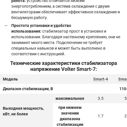
работа:
устройство отличается низким
энергопотреблением, а система охлаждения с двумя
вентиляторами обеспечивает эффективное охлаждение и
бесшумную работу.
Простота установки и удобство
использования:
стабилизатор прост в установке и
использовании. Благодаря настенному креплению, они не
занимают много места. Подключение не требует
специальных навыков и может быть выполнено в
соответствии с инструкцией.
Технические характеристики стабилизатора
напряжение Volter Smart-7:
Модель
Smart-4
Smar
Диапазон стабилизации, В
110
максимальная
3.5
5
при нижнем
Выходная мощность,
значении
кВт, не более
1.7
2
диапазона
стабилизации