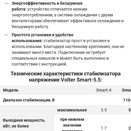
Энергоэффективность и бесшумная
работа:
устройство отличается низким
энергопотреблением, а система охлаждения с двумя
вентиляторами обеспечивает эффективное охлаждение и
бесшумную работу.
Простота установки и удобство
использования:
стабилизатор прост в установке и
использовании. Благодаря настенному креплению, они не
занимают много места. Подключение не требует
специальных навыков и может быть выполнено в
соответствии с инструкцией.
Технические характеристики стабилизатора
напряжение Volter Smart-5.5:
Модель
Smart-4
Smar
Диапазон стабилизации, В
110
максимальная
3.5
5
при нижнем
Выходная мощность,
значении
кВт, не более
1.7
2