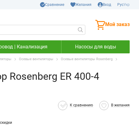
Сравнение
Желания
Вход
Рус
Укр
Мой заказ
ровод | Канализация
Насосы для воды
ляторы
Осевые вентиляторы
Осевые вентиляторы Rosenberg
р Rosenberg ER 400-4
К сравнению
В желания
скидки