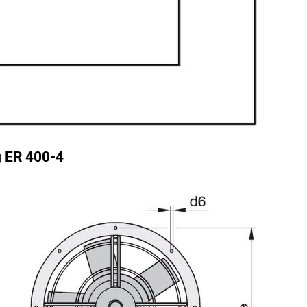
g
ER
400
-4