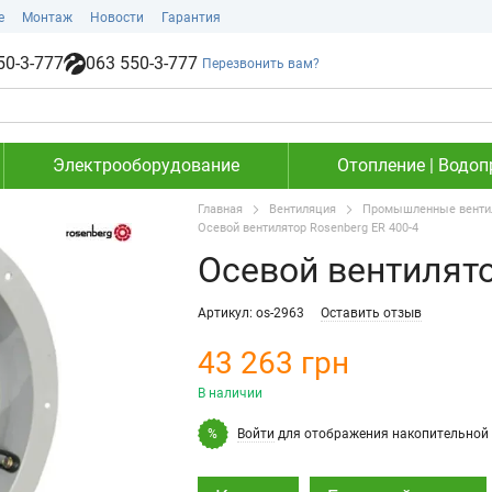
е
Монтаж
Новости
Гарантия
50-3-777
063 550-3-777
Перезвонить вам?
Электрооборудование
Отопление | Водоп
Главная
Вентиляция
Промышленные венти
Осевой вентилятор Rosenberg ER 400-4
Осевой вентилято
Артикул: os-2963
Оставить отзыв
43 263 грн
В наличии
Войти
для отображения накопительной 
%