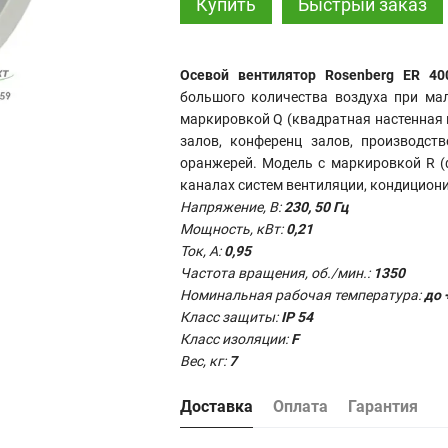
Купить
Быстрый заказ
Осевой вентилятор Rosenberg ER 40
большого количества воздуха при ма
маркировкой Q (квадратная настенная 
залов, конференц залов, производст
оранжерей. Модель с маркировкой R (
каналах систем вентиляции, кондицион
Напряжение, В:
230, 50 Гц
Мощность, кВт:
0,21
Ток, А:
0,95
Частота вращения, об./мин.:
1350
Номинальная рабочая температура:
до 
Класс защиты:
IP 54
Класс изоляции:
F
Вес, кг:
7
Доставка
Оплата
Гарантия