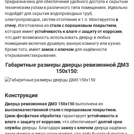
предназначена для обеспечения удобного доступа к скрытым
техническим узлам в различного типа помещениях. Идеально
подойдёт для скрытия водопроводных труб,
электропроводок, систем отопления и т.п. Монтируется
в
стену
.
Изготовлена из
стали с порошковым покрытием
,
которая имеет
устойчивость к влаге
и
защиту от коррозии
,
что даёт возможность использовать дверцу в любых
помещения включая душевую, ванную комнату или кухню.
Кроме того, имеет
замок с ключом
для надёжности
открывания/закрывания.
Габаритные размеры дверцы ревизионной ДМЗ
150x150:
Конструкция
Дверца ревизионная ДМЗ 150x150
выполнена из
высококачественной стали с порошковым покрытием.
Цинк-фосфатная обработка
гарантирует
устойчивость к
влаге
и
защиту от коррозии
, что обеспечивает
долгий срок
службы
дверцы. Благодаря
замку с ключом
дверца надёжно
закрывается и легко открывается, что даёт быстрый доступ к