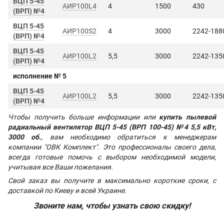
ВЦП 5-45
АИР100L4
4
1500
430
(ВРП) №4
ВЦП 5-45
АИР100S2
4
3000
2242-188
(ВРП) №4
ВЦП 5-45
АИР100L2
5,5
3000
2242-135
(ВРП) №4
исполнение № 5
ВЦП 5-45
АИР100L2
5,5
3000
2242-135
(ВРП) №4
Чтобы получить больше информации или
купить пылевой
радиальный вентилятор ВЦП 5-45 (ВРП 100-45) №4 5,5 кВт,
3000 об.
, вам необходимо обратиться к менеджерам
компании "ОВК Комплект". Это профессионалы своего дела,
всегда готовые помочь с выбором необходимой модели,
учитывая все Ваши пожелания.
Свой заказ вы получите в максимально короткие сроки, с
доставкой по Киеву и всей Украине.
Звоните нам, чтобы узнать свою скидку!