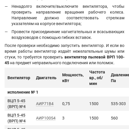
Ненадолго включите/выключите вентилятора, чтобы
проверить направление вращения рабочего колеса.
Направление должно соответствовать стрелкам
указателям на корпусе вентилятора;
Провести присоединение нагнетательных и всасывающих
воздуховодов с помощью гибких вставок.
После проверки необходимо запустить вентилятор. И если во
время работы вентилятор издаёт нежелательные шумы или
стуки, то требуется проверить
вентилятор пылевой ВРП 100-
45
на предмет неправильного подключения или поломок.
Частота
Мощность,
Давление
Вентилятор
Двигатель
вр., об/
кВт
Па
мин
исполнение № 1
ВЦП 5-45
АИР71B4
0,75
1500
535-303
(ВРП) №4
ВЦП 5-45
АИР100S4
3
1500
560
(ВРП) №4