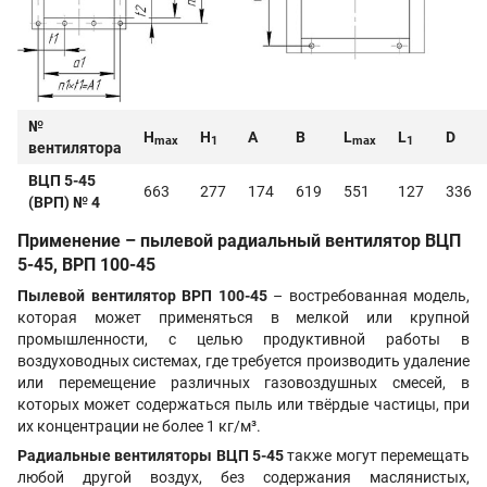
№
H
H
А
В
L
L
D
max
1
max
1
вентилятора
ВЦП 5-45
663
277
174
619
551
127
336
(ВРП) № 4
Применение – пылевой радиальный вентилятор ВЦП
5-45, ВРП 100-45
Пылевой вентилятор ВРП 100-45
– востребованная модель,
которая может применяться в мелкой или крупной
промышленности, с целью продуктивной работы в
воздуховодных системах, где требуется производить удаление
или перемещение различных газовоздушных смесей, в
которых может содержаться пыль или твёрдые частицы, при
их концентрации не более 1 кг/м³.
Радиальные вентиляторы ВЦП 5-45
также могут перемещать
любой другой воздух, без содержания маслянистых,