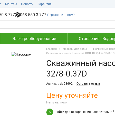
е
Монтаж
Новости
Гарантия
50-3-777
063 550-3-777
Перезвонить вам?
Электрооборудование
Отопление | Водоп
Главная
Насосы для воды
Погружные нас
Скважинный насос Насосы+ KGB 100QJD2-32/8-0.3
Скважинный насо
32/8-0.37D
Артикул: sk-23692
Оставить отзыв
Цену уточняйте
Нет в наличии
Войти
для отображения накопительной 
%