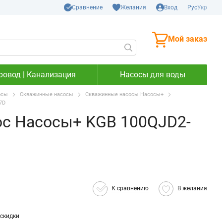
Сравнение
Желания
Вход
Рус
Укр
Мой заказ
ровод | Канализация
Насосы для воды
осы
Скважинные насосы
Скважинные насосы Насосы+
7D
с Насосы+ KGB 100QJD2-
К сравнению
В желания
скидки