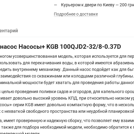
Курьером к двери по Киеву — 200 грн
Подробнее о доставке
ентарий
насос Насосы+ KGB 100QJD2-32/8-0.37D
многом усовершенствованная модель, которая используется для п
спользовать для перекачивания воды, в которой имеются абразивны
редить внутреннему механизму. Данный насос подойдет как для бы
 взаимодействия со скважинами или колодцами различной глубины
номинальной мощности будет хватать для проведения работы данно
 целью проведения поливки садов и огородов, для капельного оро
ивает довольно высокий уровень КПД, при относительно низком у
осы+ серии KGB имеет довольно компактную форму, что в нескольк
х с нехваткой свободного пространства или неудобной планировкой
а, имеет проверенную и надежную сборку, что позволяет ему вза
а также для подбора необходимой модели, необходимо обратится 
пределенной модели.