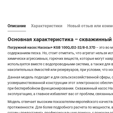
Описание
Характеристики
Новый отзыв или комм
Основная характеристика – скважинный 
Погружной насос Насосы+ KGB 100QJD2-32/8-0.37D
– это во 
содержанием песка. Но, стоит отметить, что агрегат нельзя и
химически агрессивных, горючих веществ, которые могут нав
используется вместе с водопроводными система, а также для
накопительных ёмкостей или резервуаров, при условии, что 
Данная модель подходит и для сельскохозяйственной сферы, с
усовершенствованной конструкции этот электронасос обеспеч
при бесперебойном функционировании. Скважинный насос Нас
эксплуатацию, а главное избавляет вас от проблем, связанны
Модель отвечает высоким показателям европейского качеств
протяженности. Для более подробного расчета по мощности, 
готовы предоставить профессиональную помощь с поиском о