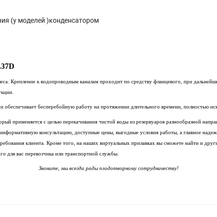
ия (у моделей )конденсатором
.37D
леса. Крепление к водопроводным каналам проходит по средству фланцевого, при дальнейше
укции.
 и обеспечивает бесперебойную работу на протяжении длительного времени, полностью ис
торый применяется с целью перекачивания чистой воды из резервуаров разнообразной напр
 информативную консультацию, доступные цены, выгодные условия работы, а главное над
ребования клиента. Кроме того, на наших виртуальных прилавках вы сможете найти и друг
го для вас перевозчика или транспортной службы.
Звоните, мы всегда рады плодотворному сотрудничеству!