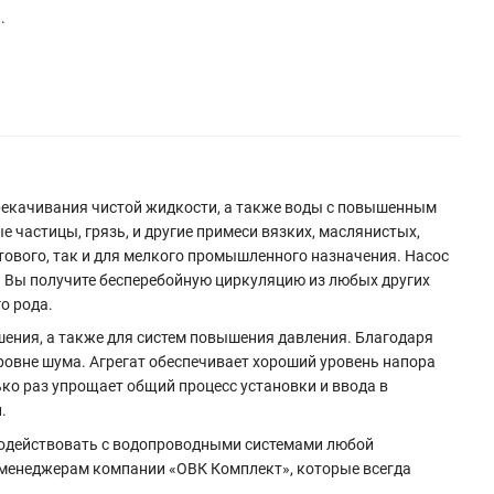
.
ерекачивания чистой жидкости, а также воды с повышенным
е частицы, грязь, и другие примеси вязких, маслянистых,
тового, так и для мелкого промышленного назначения. Насос
. Вы получите бесперебойную циркуляцию из любых других
го рода.
шения, а также для систем повышения давления. Благодаря
ровне шума. Агрегат обеспечивает хороший уровень напора
о раз упрощает общий процесс установки и ввода в
.
имодействовать с водопроводными системами любой
к менеджерам компании «ОВК Комплект», которые всегда