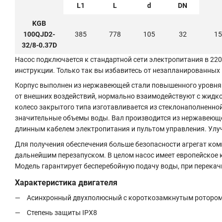
L1
L
d
DN
KGB
100QJD2-
385
778
105
32
15
32/8-0.37D
Насос подключается к стандартной сети электропитания в 22
инструкции. Только так вы избавитесь от незапланированных 
Корпус выполнен из нержавеющей стали повышенного уровня 
от внешних воздействий, нормально взаимодействуют с жидко
колесо закрытого типа изготавливается из
стеклонаполненной
значительные объемы воды. Вал производится из нержавеющей с
длинным кабелем электропитания и пультом управления. Улуч
Для получения обеспечения больше безопасности агрегат ком
дальнейшим перезапуском. В целом насос имеет европейское 
Модель гарантирует бесперебойную подачу воды, при перека
Характеристика двигателя
Асинхронный двухполюсный с короткозамкнутым ротором
Степень защиты IPX8