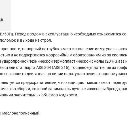
,6
0В/50Гц. Перед вводом в эксплуатацию необходимо ознакомится с
поломок и выхода из строя.
прочности, напорный патрубок имеет исполнение из чугуна с ла
стью и не подвергаются коррозийным образованиям из-за скоплен
 ударопрочной технической термопластической смолы (20% Glass R
тали стандарта AISI 304 (AISI 316), торцевое уплотнение из граф
шена защита двигателя по линии вала: уплотнение торцовое усил
плектуется предохранителями, что защищают механизм от перегруз
качество сборки, которой занимались лучшие инженеры бренда, р
чивании значительных объемов жидкости.
, маслонаполненный