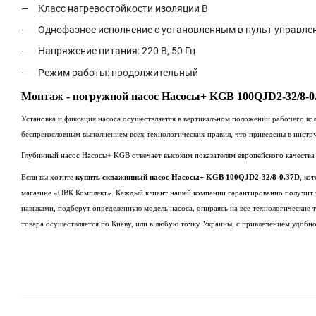
Класс нагревостойкости изоляции В
Однофазное исполнение с установленным в пульт управлен
Напряжение питания: 220 В, 50 Гц
Режим работы: продолжительный
Монтаж - погружной насос Насосы+ KGB 100QJD2-32/8-0
Установка и фиксация насоса осуществляется в вертикальном положении рабочего ко
беспрекословным выполнением всех технологических правил, что приведены в инстр
Глубинный насос Насосы+ KGB отвечает высоким показателям европейского качества
Если вы хотите
купить скважинный насос
Насосы+ KGB 100QJD2-32/8-0.37D
, ко
магазине «ОВК Комплект». Каждый клиент нашей компании гарантированно получит
навыками, подберут определенную модель насоса, опираясь на все технологические т
товара осуществляется по Киеву, или в любую точку Украины, с привлечением удобно