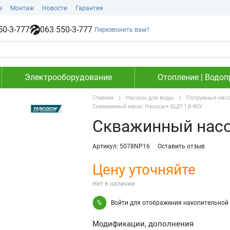
е
Монтаж
Новости
Гарантия
50-3-777
063 550-3-777
Перезвонить вам?
Электрооборудование
Отопление | Водоп
Главная
Насосы для воды
Погружные нас
Скважинный насос Насосы+ БЦП 1,8-90У
Скважинный насо
Артикул: 5078NP16
Оставить отзыв
Цену уточняйте
Нет в наличии
Войти
для отображения накопительной 
%
Модификации, дополнения