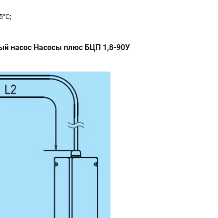
5°С;
й насос Насосы плюс БЦП 1,8-90У