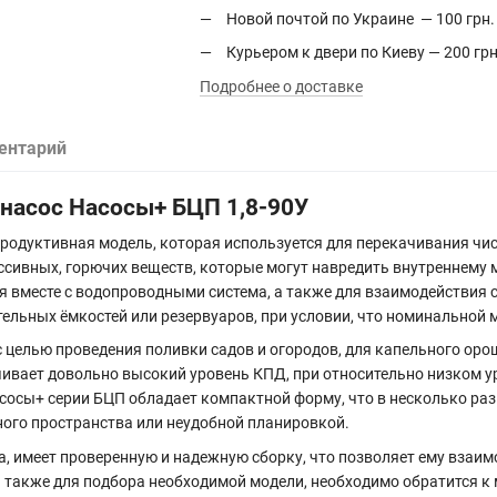
Новой почтой по Украине — 100 грн.
Курьером к двери по Киеву — 200 грн
Подробнее о доставке
ентарий
насос Насосы+ БЦП 1,8-90У
продуктивная модель, которая используется для перекачивания чис
ессивных, горючих веществ, которые могут навредить внутреннему м
я вместе с водопроводными система, а также для взаимодействия
ельных ёмкостей или резервуаров, при условии, что номинальной 
 целью проведения поливки садов и огородов, для капельного оро
ивает довольно высокий уровень КПД, при относительно низком у
сы+ серии БЦП обладает компактной форму, что в несколько раз 
ного пространства или неудобной планировкой.
а, имеет проверенную и надежную сборку, что позволяет ему вза
а также для подбора необходимой модели, необходимо обратится 