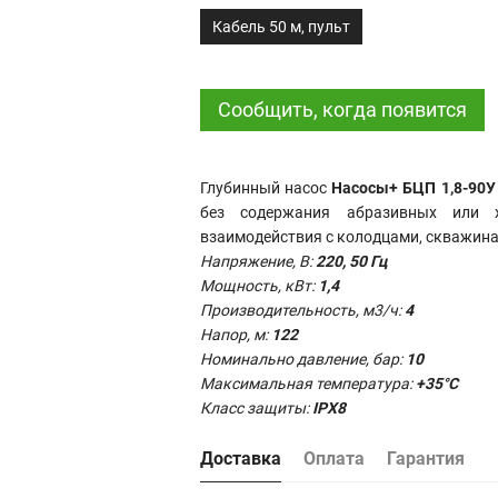
Кабель 50 м, пульт
Сообщить, когда появится
Глубинный насос
Насосы+ БЦП 1,8-90У
без содержания абразивных или х
взаимодействия с колодцами, скважина
Напряжение, В:
22
0, 50 Гц
Мощность, кВт:
1,4
Производительность,
м3/ч:
4
Напор, м:
122
Номинально давление, бар:
10
Максимальная температура:
+35°С
Класс защиты:
IPX8
Доставка
Оплата
Гарантия