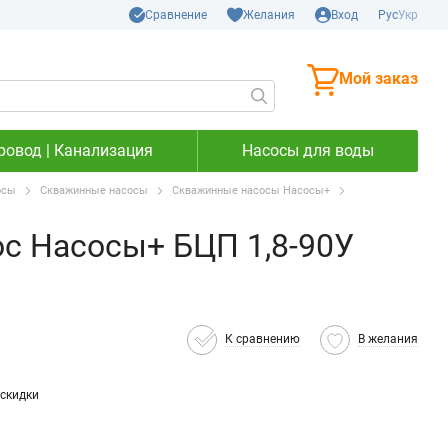
Сравнение
Желания
Вход
Рус
Укр
Мой заказ
ровод | Канализация
Насосы для воды
осы
Скважинные насосы
Скважинные насосы Насосы+
с Насосы+ БЦП 1,8-90У
К сравнению
В желания
скидки