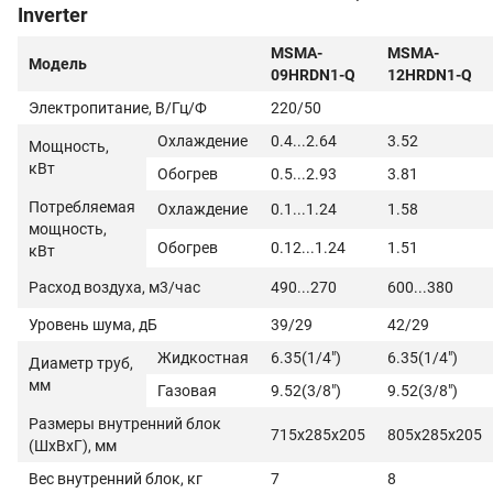
Inverter
MSMA-
MSMA-
Модель
09HRDN1-Q
12HRDN1-Q
Электропитание, В/Гц/Ф
220/50
Охлаждение
0.4...2.64
3.52
Мощность,
кВт
Обогрев
0.5...2.93
3.81
Потребляемая
Охлаждение
0.1...1.24
1.58
мощность,
Обогрев
0.12...1.24
1.51
кВт
Расход воздуха, м3/час
490...270
600...380
Уровень шума, дБ
39/29
42/29
Жидкостная
6.35(1/4")
6.35(1/4")
Диаметр труб,
мм
Газовая
9.52(3/8")
9.52(3/8")
Размеры внутренний блок
715x285x205
805x285x205
(ШхВхГ), мм
Вес внутренний блок, кг
7
8