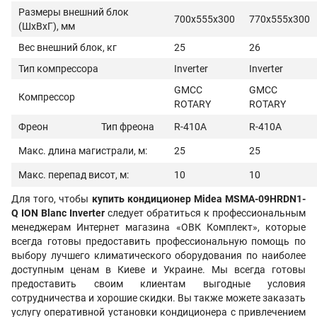
Размеры внешний блок
700x555x300
770x555x300
(ШхВхГ), мм
Вес внешний блок, кг
25
26
Тип компрессора
Inverter
Inverter
GMCC
GMCC
Компрессор
ROTARY
ROTARY
Фреон
Тип фреона
R-410A
R-410A
Макс. длина магистрали, м:
25
25
Макс. перепад висот, м:
10
10
Для того, чтобы
купить кондиционер Midea MSMA-09HRDN1-
Q ION Blanc Inverter
следует обратиться к профессиональным
менеджерам Интернет магазина «ОВК Комплект», которые
всегда готовы предоставить профессиональную помощь по
выбору лучшего климатического оборудования по наиболее
доступным ценам в Киеве и Украине. Мы всегда готовы
предоставить своим клиентам выгодные условия
сотрудничества и хорошие скидки. Вы также можете заказать
услугу оперативной установки кондиционера с привлечением