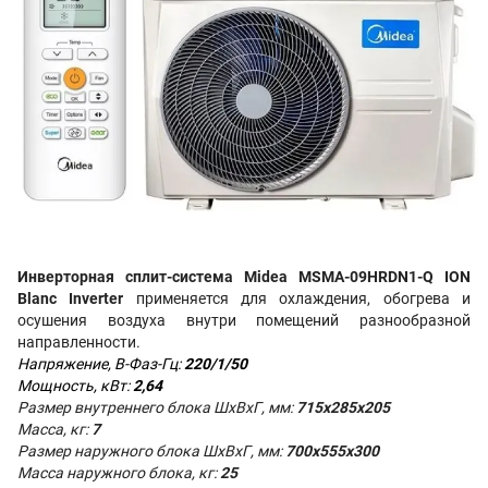
Инверторная сплит-система Midea MSMA-09HRDN1-Q ION
Blanc Inverter
применяется
для охлаждения,
обогрева и
осушения воздуха внутри помещений разнообразной
направленности.
Напряжение, В-Фаз-Гц:
220/1/50
Мощность, кВт:
2,64
Размер внутреннего блока ШхВхГ, мм:
715x285x205
Масса, кг:
7
Размер наружного блока
Ш
х
В
хГ
, мм:
700x555x300
Масса наружного блока, кг:
25