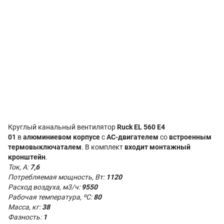
Круглый канальный вентилятор
Ruck EL 560 E4
01
в
алюминиевом корпусе
с
AC-двигателем
со
встроенным
термовыключаталем
. В комплект
входит монтажный
кронштейн
.
Ток, А:
7,6
Потребляемая мощность, Вт:
1120
Расход воздуха, м3/ч:
9550
Рабочая температура, ºС:
80
Масса, кг:
38
Фазность:
1