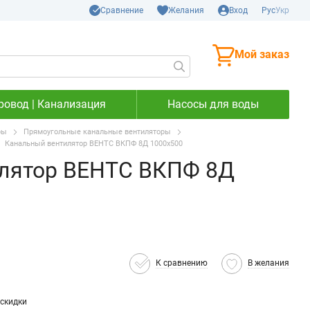
Сравнение
Желания
Вход
Рус
Укр
Мой заказ
ровод | Канализация
Насосы для воды
ры
Прямоугольные канальные вентиляторы
Канальный вентилятор ВЕНТС ВКПФ 8Д 1000х500
лятор ВЕНТС ВКПФ 8Д
К сравнению
В желания
скидки