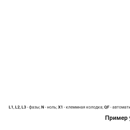
L1, L2, L3
- фазы;
N
- ноль;
X1
- клеммная колодка;
QF
- автомат
Пример 