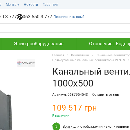
е
Монтаж
Новости
Гарантия
50-3-777
063 550-3-777
Перезвонить вам?
Электрооборудование
Отопление | Водоп
Главная
Вентиляция
Канальные вентилято
Прямоугольные канальные вентиляторы VENTS
Канальный венти
1000х500
Артикул: 0687954543
Оставить отзыв
109 517 грн
В наличии
Войти
для отображения накопительной 
%