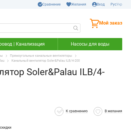
Сравнение
Желания
Вход
Рус
Укр
Мой заказ
ровод | Канализация
Насосы для воды
ры
Прямоугольные канальные вентиляторы
lau
Канальный вентилятор Soler&Palau ILB/4-200
ятор Soler&Palau ILB/4-
К сравнению
В желания
скидки