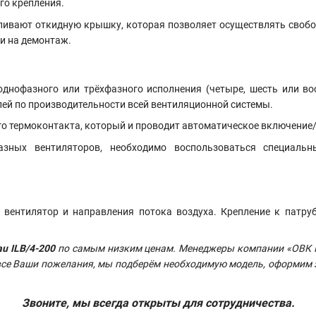
го крепления.
ивают откидную крышку, которая позволяет осуществлять свобод
ни на демонтаж.
нофазного или трёхфазного исполнения (четыре, шесть или вос
лей по производительности всей вентиляционной системы.
ого термоконтакта, который и проводит автоматическое включени
зных вентиляторов, необходимо воспользоваться специаль
вентилятор и направления потока воздуха. Крепление к патру
u ILB/4-200
по самым низким ценам. Менеджеры компании «ОВК К
 все Ваши пожелания, мы подберём необходимую модель, оформим з
Звоните, мы всегда открыты для сотрудничества.