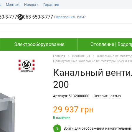
е
Монтаж
Новости
Гарантия
50-3-777
063 550-3-777
Перезвонить вам?
Электрооборудование
Отопление | Водоп
Главная
Вентиляция
Канальные вентилято
Прямоугольные канальные вентиляторы Soler & Pa
Канальный вентил
200
Артикул: 5132000000
Оставить отзыв
29 937 грн
В наличии
Войти
для отображения накопительной 
%