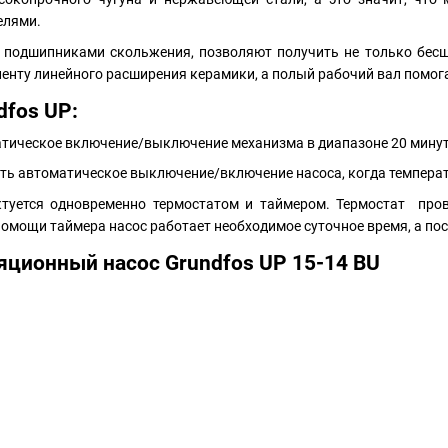
елями.
подшипниками скольжения, позволяют получить не только бесшу
нту линейного расширения керамики, а полый рабочий вал помогае
dfos UP:
атическое включение/выключение механизма в диапазоне 20 минут
ть автоматическое выключение/включение насоса, когда температу
туется одновременно термостатом и таймером. Термостат про
и помощи таймера насос работает необходимое суточное время, а по
ционный насос Grundfos UP 15-14 BU