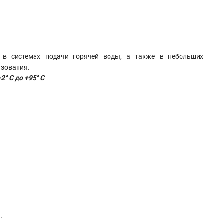
 в системах подачи горячей воды, а также в небольших
ьзования.
+2° C до +95° C
.