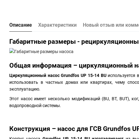
Описание
Характеристики
Новый отзыв или комм
Габаритные размеры - рециркуляционный
Общая информация – циркуляционный на
Циркуляционный насос Grundfos UP 15-14 BU
используется в
использовать в частных домах или квартирах, чему спос
эксплуатацию.
Этот насос имеет несколько модификаций (BU, BT, BUT), к
водопроводной системы.
Конструкция – насос для ГСВ Grundfos U
Корпус насоса
Grundfos UP 15-14 BU
изготавливают
из выс