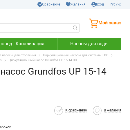
Сравнение
Желания
Вход
Рус
Укр
Мой заказ
ровод | Канализация
Насосы для воды
 насосы для отопления
Циркуляционные насосы для системы ГВС
s
Циркуляционный насос Grundfos UP 15-14 BU
асос Grundfos UP 15-14
К сравнению
В желания
скидки