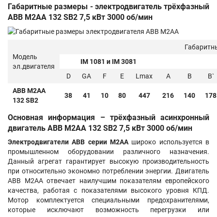
Габаритные размеры - электродвигатель трёхфазный
ABB M2AA 132 SB2 7,5 кВт 3000 об/мин
Габаритн
Модель
IM 1081 и IM 3081
эл.двигателя
D
GA
F
E
Lmax
A
B
B`
ABB M2AA
38
41
10
80
447
216
140
178
132 SB2
Основная информация – трёхфазный асинхронный
двигатель ABB M2AA 132 SB2 7,5 кВт 3000 об/мин
Электродвигатели
ABB
серии M2AA
широко используется в
промышленном оборудовании различного назначения.
Данный агрегат гарантирует высокую производительность
при относительно экономно потреблении энергии. Двигатель
ABB M2AA отвечает наилучшим показателям европейского
качества, работая с показателями высокого уровня КПД.
Мотор комплектуется специальными предохранителями,
которые исключают возможность перегрузки или