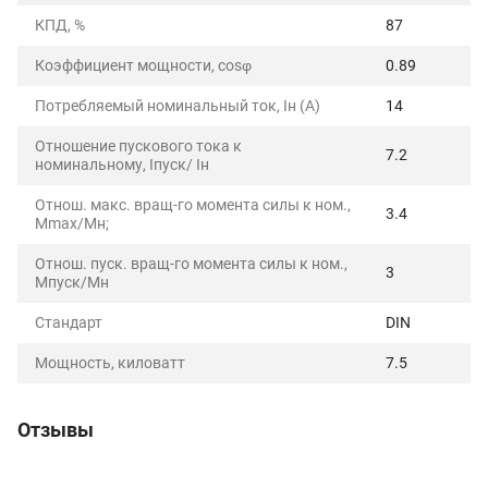
КПД, %
87
Коэффициент мощности, cosφ
0.89
Потребляемый номинальный ток, Iн (А)
14
Отношение пускового тока к
7.2
номинальному, Iпуск/ Iн
Отнош. макс. вращ-го момента силы к ном.,
3.4
Mmax/Mн;
Отнош. пуск. вращ-го момента силы к ном.,
3
Mпуск/Mн
Стандарт
DIN
Мощность, киловатт
7.5
Отзывы