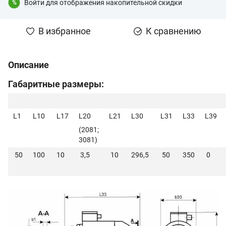
Войти
для отображения накопительной скидки
%
В избранное
К сравнению
Описание
Габаритные размеры:
L1
L10
L17
L20
L21
L30
L31
L33
L39
(2081;
3081)
50
100
10
3,5
10
296,5
50
350
0