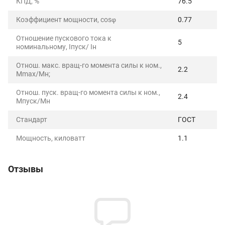
КПД, %
76.5
Коэффициент мощности, cosφ
0.77
Отношение пускового тока к
5
номинальному, Iпуск/ Iн
Отнош. макс. вращ-го момента силы к ном.,
2.2
Mmax/Mн;
Отнош. пуск. вращ-го момента силы к ном.,
2.4
Mпуск/Mн
Стандарт
ГОСТ
Мощность, киловатт
1.1
Отзывы