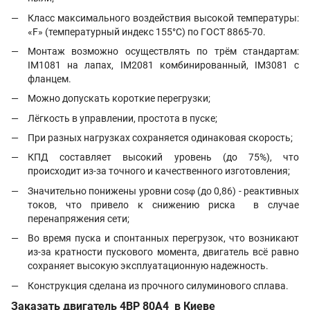
Класс максимального воздействия высокой температуры:
«F» (температурный индекс 155°С) по ГОСТ 8865-70.
Монтаж возможно осуществлять по трём стандартам:
IМ1081 на лапах, IМ2081 комбинированный, IМ3081 с
фланцем.
Можно допускать короткие перегрузки;
Лёгкость в управлении, простота в пуске;
При разных нагрузках сохраняется одинаковая скорость;
КПД составляет высокий уровень (до 75%), что
происходит из-за точного и качественного изготовления;
Значительно понижены уровни cosφ (до 0,86) - реактивных
токов, что привело к снижению риска в случае
перенапряжения сети;
Во время пуска и спонтанных перегрузок, что возникают
из-за кратности пускового момента, двигатель всё равно
сохраняет высокую эксплуатационную надежность.
Конструкция сделана из прочного силуминового сплава.
Заказать двигатель
4ВР 80A4
в Киеве