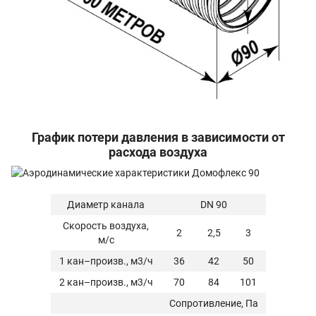
График потери давления в зависимости от
расхода воздуха
Диаметр канала
DN 90
Скорость воздуха,
2
2,5
3
м/с
1 кан–произв., м3/ч
36
42
50
2 кан–
произв.
, м3/ч
70
84
101
Сопротивление, Па