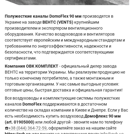
Полужесткие каналы DomoFlex 90 мм
производятся в
Украине на заводе
ВЕНТС (VENTS)
крупнейшим
производителем и экспортером вентиляционного
оборудования. Качество воздуховодов и вентиляторов
соответствует европейским и международным стандартам и
требованиям по энергоэффективности, надежности и
безопасности, что подтверждается соответствующими
сертификатами.
Компания ОВК КОМПЛЕКТ
- официальный дилер завода
ВЕНТС на территории Украины. Мы реализуем продукцию не
только конечному потребителю, а также монтажным и
торговым организациям. У нас самые выгодные условия:
оптовые цены, быстрая доставка и официальная гарантия!
Все воздуховоды и комплектующие системы полужестких
каналов
DomoFlex
поддерживаются в достаточном
количестве на складах компании в Киеве и Днепре. Если у Вас
есть необходимость купить воздуховод
Домофлекс 90 мм
(art. 01905000)
или любой другой - звоните нам по телефону
☎️
+38 (044) 364-72-59
, оформляйте заказ на нашем сайте
https://ovk.ua
или пишите на электронную почту
info@ovk.ua
.