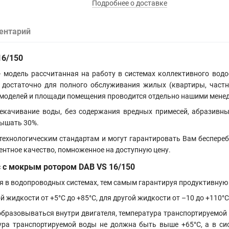
Подробнее о доставке
ентарий
16/150
 модель рассчитанная на работу в системах коллективного вод
е достаточно для полного обслуживания жилых (квартиры, час
 моделей и площади помещения проводится отдельно нашими мене
екачивание воды, без содержания вредных примесей, абразивны
вышать 30%.
технологическим стандартам и могут гарантировать Вам беспере
ентное качество, помноженное на доступную цену.
с с мокрым ротором
DAB VS 16/150
 в водопроводных системах, тем самым гарантируя продуктивную 
жидкости от +5°С до +85°С, для другой жидкости от –10 до +110°С
бразовываться внутри двигателя, температура транспортируемой
ра транспортируемой воды не должна быть выше +65°C, а в си