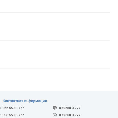
Контактная информация
066 550-3-777
098 550-3-777
098 550-3-777
098 550-3-777