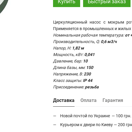
Купить
Быстрый заказ
Циркуляционный насос с мокрым р
Применяется в промышленных и жилых
Номинальная рабочая температура:
от 
Производительность, Q:
0,6 м3/ч
Напор, Н:
1,82 м
Мощность, кВт:
0,041
Давление, бар:
10
Длина базы, мм:
150
Напряжение, В:
230
Класс защиты:
IP 44
Присоединение:
резьба
Доставка
Оплата
Гарантия
Новой почтой по Украине — 100 грн.
Курьером к двери по Киеву — 200 грн