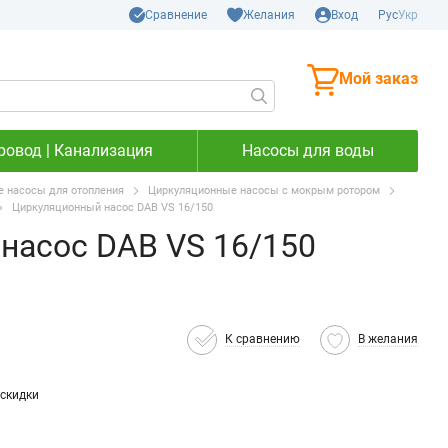
Сравнение
Желания
Вход
Рус
Укр
Мой заказ
ровод | Канализация
Насосы для воды
 насосы для отопления
Циркуляционные насосы с мокрым ротором
Циркуляционный насос DAB VS 16/150
насос DAB VS 16/150
К сравнению
В желания
скидки