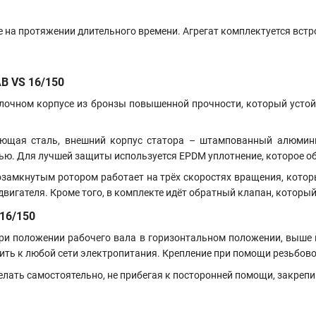
на протяжении длительного времени. Агрегат комплектуется встр
B VS 16/150
лочном корпусе из бронзы повышенной прочности, который усто
ющая сталь, внешний корпус статора – штампованный алюмин
. Для лучшей защиты используется EPDM уплотнение, которое об
озамкнутым ротором работает на трёх скоростях вращения, котор
двигателя. Кроме того, в комплекте идёт обратный клапан, котор
16/150
и положении рабочего вала в горизонтальном положении, выше 
ть к любой сети электропитания. Крепление при помощи резьбово
елать самостоятельно, не прибегая к посторонней помощи, закреп