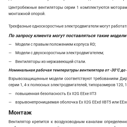
Центробежные вентиляторы серии 1 комплектуются моторами
монтажной опорой.
Трехфазные односкоростные электродвигатели могут работать
По запросу клиента могут поставляться такие модели
Модели с правым положением корпуса RD;
Модели с двухскоростным электродвигателем;
Вентиляторы из нержавеющей стали.
Номинальная рабочая температуры вентилятора от -30°C до 
Взрывозащищенные модели соответствуют требованиям Дирек
серии 1, 4-х полюсных электродвигателей, типоразмеров 120, 14
повышенная безопасность Ex II2G EExe IIT3
взрывонепроницаемая оболочка Ex II2G EExd IIBT5 или EExd
Монтаж
Вентилятор крепится к воздуховодным каналам определенн