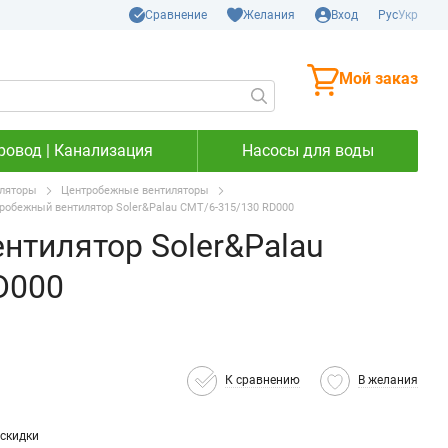
Сравнение
Желания
Вход
Рус
Укр
Мой заказ
ровод | Канализация
Насосы для воды
ляторы
Центробежные вентиляторы
робежный вентилятор Soler&Palau CMT/6-315/130 RD000
нтилятор Soler&Palau
D000
К сравнению
В желания
скидки