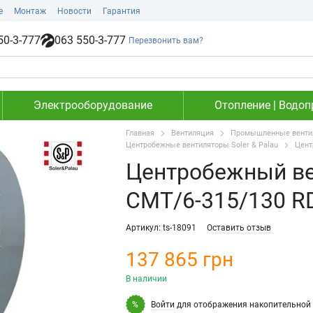
е
Монтаж
Новости
Гарантия
50-3-777
063 550-3-777
Перезвонить вам?
Электрооборудование
Отопление | Водоп
Главная
Вентиляция
Промышленные венти
Центробежные вентиляторы Soler & Palau
Цент
Центробежный ве
CMT/6-315/130 R
Артикул: ts-18091
Оставить отзыв
137 865 грн
В наличии
Войти
для отображения накопительной 
%