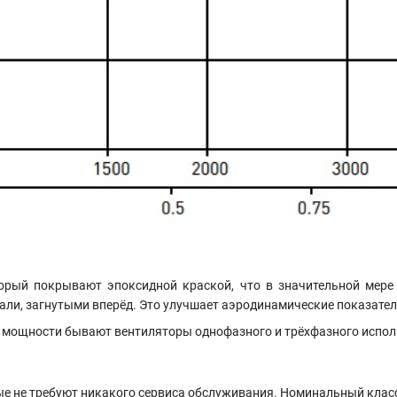
орый покрывают эпоксидной краской, что в значительной мере
али, загнутыми вперёд. Это улучшает аэродинамические показател
 от мощности бывают вентиляторы однофазного и трёхфазного испо
 не требуют никакого сервиса обслуживания. Номинальный класс з