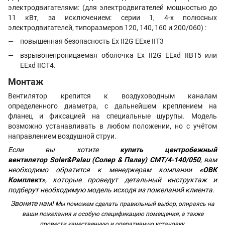
электродвигателями: (для электродвигателей мощностью до
11 кВт, за исключением: серии 1, 4-х полюсных
электродвигателей, типоразмеров 120, 140, 160 и 200/060) :
повышенная безопасность Ex II2G EExe IIT3
взрывонепроницаемая оболочка Ex II2G EExd IIBT5 или
EExd IICT4.
Монтаж
Вентилятор крепится к воздуховодным каналам
определенного диаметра, с дальнейшем креплением на
фланец и фиксацией на специальные шурупы. Модель
возможно устанавливать в любом положении, но с учётом
направлением воздушной струи.
Если вы хотите
купить центробежный
вентилятор
Soler&Palau (Солер & Палау) CMT/4-140/050
, вам
необходимо обратится к менеджерам компании
«ОВК
Комплект»
, которые проведут детальный инструктаж и
подберут необходимую модель исходя из пожеланий клиента.
Звоните нам!
Мы поможем сделать правильный выбор, опираясь на
ваши пожелания и особую спецификацию помещения, а также
провести качественную и оперативную установку.