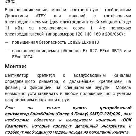
40°C.
Взрывозащищенные модели соответствуют требованиям
Директивы ATEX для изделий с трехфазными
электродвигателями: (для электродвигателей мощностью до
11 кВт, за исключением: серии 1, 4-х полюсных
электродвигателей, типоразмеров 120, 140, 160 и 200/060) :
повышенная безопасность Ex II2G EExe IIT3
взрывонепроницаемая оболочка Ex II2G EExd IIBT5 или
EExd IICT4.
Монтаж
Вентилятор крепится к воздуховодным каналам
определенного диаметра, с дальнейшем креплением на
фланец и фиксацией на специальные шурупы. Модель
возможно устанавливать в любом положении, но с учётом
направлением воздушной струи.
Если вы хотите
купить центробежный
вентилятор
Soler&Palau (Солер & Палау) CMT/2-225/090
, вам
необходимо обратится к менеджерам компании
«ОВК
Комплект»
, которые проведут детальный инструктаж и
подберут необходимую модель исходя из пожеланий клиента.