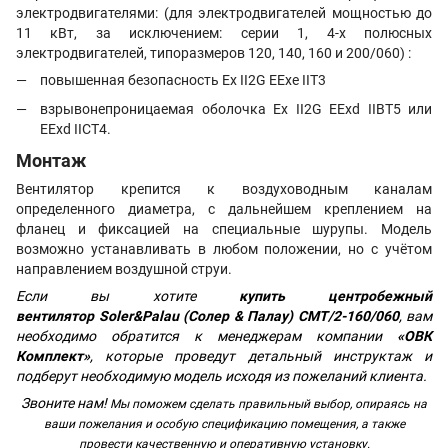
электродвигателями: (для электродвигателей мощностью до
11 кВт, за исключением: серии 1, 4-х полюсных
электродвигателей, типоразмеров 120, 140, 160 и 200/060) :
повышенная безопасность Ex II2G EExe IIT3
взрывонепроницаемая оболочка Ex II2G EExd IIBT5 или
EExd IICT4.
Монтаж
Вентилятор крепится к воздуховодным каналам
определенного диаметра, с дальнейшем креплением на
фланец и фиксацией на специальные шурупы. Модель
возможно устанавливать в любом положении, но с учётом
направлением воздушной струи.
Если вы хотите
купить центробежный
вентилятор
Soler&Palau (Солер & Палау) CMT/2-160/060
, вам
необходимо обратится к менеджерам компании
«ОВК
Комплект»
, которые проведут детальный инструктаж и
подберут необходимую модель исходя из пожеланий клиента.
Звоните нам!
Мы поможем сделать правильный выбор, опираясь на
ваши пожелания и особую спецификацию помещения, а также
провести качественную и оперативную установку.