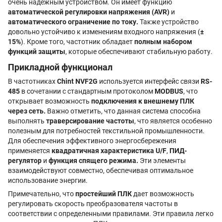
очень надёжным устройством. Он имеет функцию
автоматической регулировки напряжения (AVR)
и
автоматического ограничение по току.
Также устройство
довольно устойчиво к изменениям входного напряжения (
±
15%
). Кроме того, частотник обладает
полным набором
функций защиты
, которые обеспечивают стабильную работу.
Прикладной функционал
В частотниках
Chint NVF2G
используется интерфейс связи
RS-
485
в сочетании с стандартным протоколом
MODBUS
, что
открывает возможность
подключения к внешнему ПЛК
через сеть.
Важно отметить, что данная система способна
выполнять
траверсирование частоты
, что является особенно
полезным для потребностей текстильной промышленности.
Для обеспечения эффективного энергосбережения
применяется
квадратичная характеристика U/F
,
ПИД-
регулятор
и
функция спящего режима.
Эти элементы
взаимодействуют совместно, обеспечивая оптимальное
использование энергии.
Примечательно, что
простейший ПЛК
дает возможность
регулировать скорость преобразователя частоты в
соответствии с определенными правилами. Эти правила легко