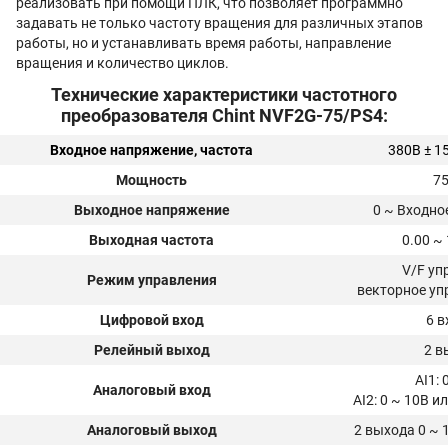
реализовать при помощи ПЛК, что позволяет программно
задавать не только частоту вращения для различных этапов
работы, но и устанавливать время работы, направление
вращения и количество циклов.
Технические характеристики частотного
преобразователя Chint NVF2G-75/PS4:
Входное напряжение, частота
380В ± 15
Мощность
75
Выходное напряжение
0 ~ Входно
Выходная частота
0.00 ~ 
V/F уп
Режим управления
векторное уп
Цифровой вход
6 в
Релейный выход
2 в
AI1: 
Аналоговый вход
AI2: 0 ~ 10В и
Аналоговый выход
2 выхода 0 ~ 1