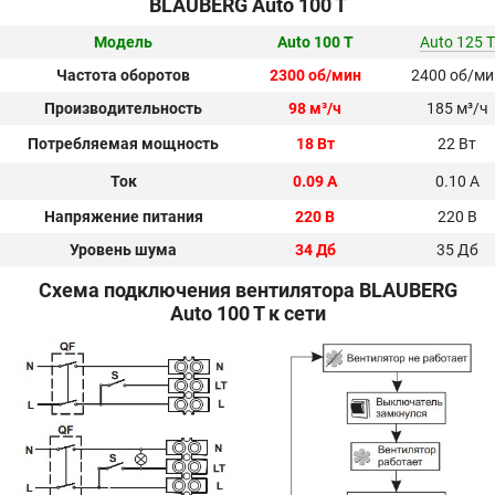
BLAUBERG Auto 100 T
Модель
Auto 100 T
Auto 125 T
Частота оборотов
2300 об/мин
2400 об/ми
Производительность
98 м³/ч
185 м³/ч
Потребляемая мощность
18 Вт
22 Вт
Ток
0.09 А
0.10 А
Напряжение питания
220 В
220 В
Уровень шума
34 Дб
35 Дб
Схема подключения вентилятора BLAUBERG
Auto 100 T к сети