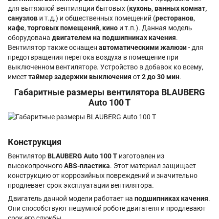
для вытяжной вентиляции бытовых (
кухонь
,
ванных комнат,
санузлов
и т.д.) и общественных помещений (
ресторанов
,
кафе
,
торговых помещений, кино
и т.п.). Данная модель
оборудована
двигателем на подшипниках качения
.
Вентилятор также оснащен
автоматическими жалюзи
- для
предотвращения перетока воздуха в помещение при
выключенном вентиляторе. Устройство в добавок ко всему,
имеет
таймер задержки выключения
от
2 до 30 мин
.
Габаритные размеры вентилятора BLAUBERG
Auto 100 T
Конструкция
Вентилятор
BLAUBERG Auto 100 T
изготовлен из
высокопрочного
ABS-пластика
. Этот материал защищает
конструкцию от коррозийных повреждений и значительно
продлевает срок эксплуатации вентилятора.
Двигатель данной модели работает на
подшипниках качения
.
Они способствуют нешумной роботе двигателя и продлевают
срок его службы.