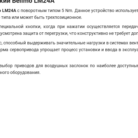
кий Belimo LM24A
o LM24A
с поворотным типом 5 Nm. Данное устройство используе
 типа или может быть трехпозиционное.
пециальной кнопки, когда при нажатии осуществляется переда
дусмотрена защита от перегрузки, что конструктивно не требует 
, способный выдерживать значительные нагрузки в системах венти
ма сервопривода упрощает процесс установки и ввода в эксплуат
 выбор приводов для воздушных заслонок по наиболее доступн
ного оборудования.