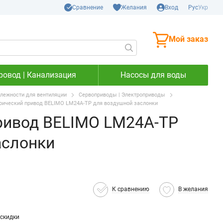
Сравнение
Желания
Вход
Рус
Укр
Мой заказ
ровод | Канализация
Насосы для воды
лежности для вентиляции
Сервоприводы | Электроприводы
рический привод BELIMO LM24A-TP для воздушной заслонки
ривод BELIMO LM24A-TP
аслонки
К сравнению
В желания
скидки