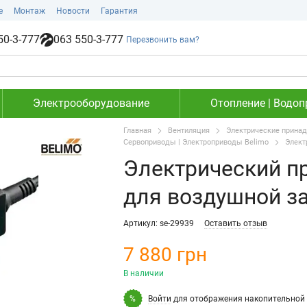
е
Монтаж
Новости
Гарантия
50-3-777
063 550-3-777
Перезвонить вам?
Электрооборудование
Отопление | Водоп
Главная
Вентиляция
Электрические принад
Сервоприводы | Электроприводы Belimo
Элект
Электрический п
для воздушной з
Артикул: se-29939
Оставить отзыв
7 880 грн
В наличии
Войти
для отображения накопительной 
%