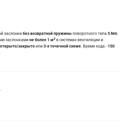
ой заслонки
без возвратной пружины
поворотного типа
5 Nm
.
2
ыми заслонками
не более 1 м
в системах вентиляции и
открыто/закрыто
или
3-х точечной схеме
. Время хода -
150
.