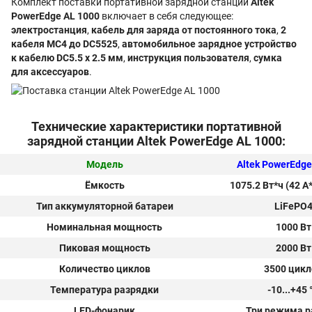
Комплект поставки портативной зарядной станции
Altek
PowerEdge AL 1000
включает в себя следующее:
электростанция
,
кабель для заряда от постоянного тока
,
2
кабеля MC4 до DC5525
,
автомобильное зарядное устройство
к кабелю DC5.5 x 2.5 мм
,
инструкция пользователя
,
сумка
для аксессуаров
.
Технические характеристики портативной
зарядной станции Altek PowerEdge AL 1000:
Модель
Altek PowerEdge
Ёмкость
1075.2 Вт*ч (42 А*
Тип аккумуляторной батареи
LiFePO
Номинальная мощность
1000 Вт
Пиковая мощность
2000 Вт
Количество циклов
3500 цикл
Температура разрядки
-10...+45 
LED-фонарик
Три режима 