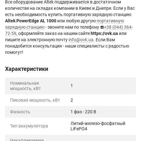
Все оборудование Altek поддерживается в достаточном
количестве на складах компании в Киеве и Днепре. Если у Вас
есть необходимость купить портативную зарядную станцию
Altek PowerEdge AL 1000
или любую другую
портативную
зарядную станцию
- звоните нам по телефону ☎️
+38 (044) 364-
72-59
, оформляйте заказ на нашем сайте
https://ovk.ua
или
пишите на электронную почту
info@ovk.ua
. Если Вам
понадобится консультация - наши специалисты с радостью
помогут!
Характеристики
Номинальная
1
мощность, кВт
Пиковая мощность, кВт
2
Фазность
1 фаз - 220 В
Литий-железо-фосфатный
Тип аккумулятора
LiFePO4
Накапливаемая