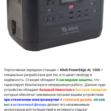
Портативная зарядная станция ⚡
Altek PowerEdge AL 1000
⚡
специально разработана для тех, кто ценит свободу и
надёжность. Станция обладает
6-ью видами защиты
, что
гарантирует безопасную и непрерывную работу. Данное чудо-
устройство обладает
большой ёмкостью
и
быстрой зарядкой
,
которые обеспечат неизменное питание вашим устройствам
при отключении электроэнергии!
А
стильный дизайн
,
лёгкий
вес
и
встроенный фонарь
делают его незаменимым
аксессуаром для путешествий и активного отдыха!